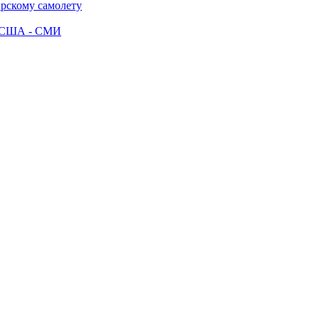
ирскому самолету
ак США - СМИ