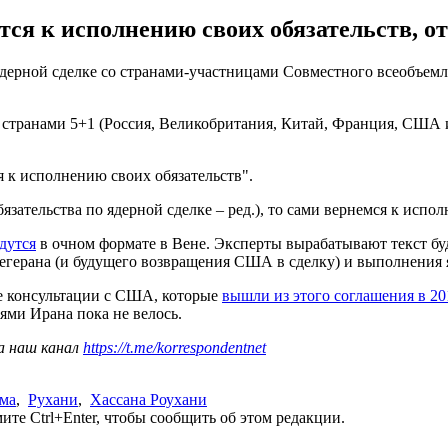
я к исполнению своих обязательств, от
дерной сделке со странами-участницами Совместного всеобъемлю
транами 5+1 (Россия, Великобритания, Китай, Франция, США и Г
 к исполнению своих обязательств".
зательства по ядерной сделке – ред.), то сами вернемся к испол
дутся
в очном формате в Вене. Эксперты вырабатывают текст б
егерана (и будущего возвращения США в сделку) и выполнения 
е консультации с США, которые
вышли из этого соглашения в 20
ми Ирана пока не велось.
а наш канал
https://t.me/korrespondentnet
ама
,
Рухани
,
Хассана Роухани
те Ctrl+Enter, чтобы сообщить об этом редакции.