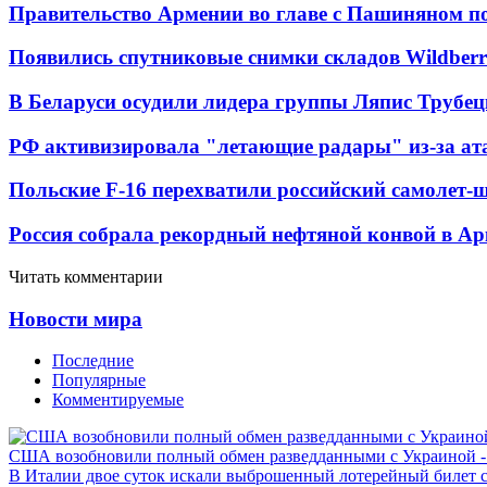
Правительство Армении во главе с Пашиняном по
Появились спутниковые снимки складов Wildberr
В Беларуси осудили лидера группы Ляпис Трубе
РФ активизировала "летающие радары" из-за а
Польские F-16 перехватили российский самолет-
Россия собрала рекордный нефтяной конвой в Ар
Читать комментарии
Новости мира
Последние
Популярные
Комментируемые
США возобновили полный обмен разведданными с Украиной 
В Италии двое суток искали выброшенный лотерейный билет