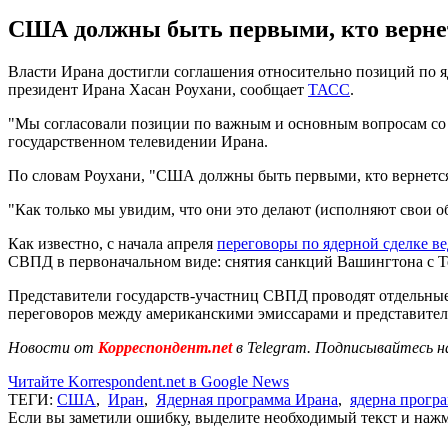
США должны быть первыми, кто вернетс
Власти Ирана достигли соглашения относительно позиций по я
президент Ирана Хасан Роухани, сообщает
ТАСС
.
"Мы согласовали позиции по важным и основным вопросам со с
государственном телевидении Ирана.
По словам Роухани, "США должны быть первыми, кто вернется
"Как только мы увидим, что они это делают (исполняют свои обя
Как известно, с начала апреля
переговоры по ядерной сделке ве
СВПД в первоначальном виде: снятия санкций Вашингтона с Т
Представители государств-участниц СВПД проводят отдельны
переговоров между американскими эмиссарами и представителя
Новости от
Корреспондент.net
в Telegram. Подписывайтесь н
Читайте Korrespondent.net в Google News
ТЕГИ:
США
,
Иран
,
Ядерная программа Ирана
,
ядерна прогр
Если вы заметили ошибку, выделите необходимый текст и нажми