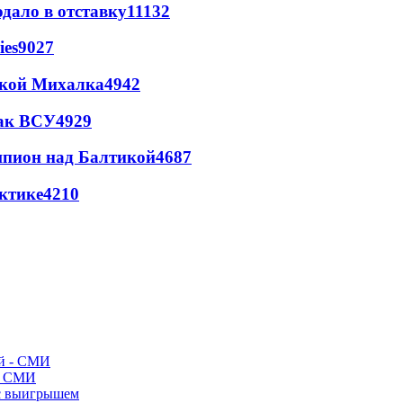
дало в отставку
11132
ies
9027
цкой Михалка
4942
так ВСУ
4929
шпион над Балтикой
4687
ктике
4210
- СМИ
 с выигрышем