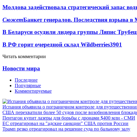
Молдова задействовала стратегический запас вод
Сюжет
Банкет генералов. Последствия взрыва в 
В Беларуси осудили лидера группы Ляпис Трубе
В РФ горит очередной склад Wildberries
3901
Читать комментарии
Новости мира
Последние
Популярные
Комментируемые
Испания объявила о пограничном контроле для путешественни
США перехватили более 50 судов после возобновления блокад
Пентагон купит лазеры для борьбы с дронами $400 млн - СМИ
ЕС отреагировал на "адские санкции" США против России
Трамп резко отреагировал на решение суда по бальному залу