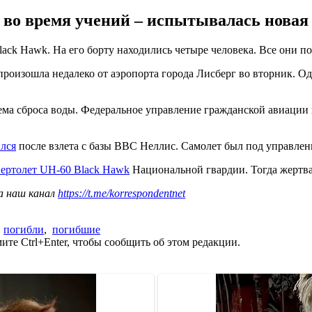
 во время учений – испытывалась новая 
ack Hawk. На его борту находились четыре человека. Все они п
 произошла недалеко от аэропорта города Лисберг во вторник. О
тема сброса воды. Федеральное управление гражданской авиации 
ился
после взлета с базы ВВС Неллис. Самолет был под управлен
вертолет UH-60 Black Hawk
Национальной гвардии. Тогда жертва
а наш канал
https://t.me/korrespondentnet
,
погибли
,
погибшие
те Ctrl+Enter, чтобы сообщить об этом редакции.