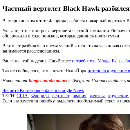
Частный вертолет Black Hawk разбился
В американском штате Флорида разбился пожарный вертолет Bl
Указано, что катастрофа вертолета частной компании Firehawk
обнаружили в ходе поисков, которые длились почти сутки.
Вертолет разбился во время учений – испытывалась новая сис
занимаются расследованием.
Ранее на этой неделе в Лас-Вегасе
истребитель Mirage F-1 разб
Также сообщалось, что в штате Нью-Йорк
потерпел крушение 
Новости от
Корреспондент.net
в Telegram. Подписывайтесь н
Читайте Korrespondent.net в Google News
ТЕГИ:
США
,
Флорида
,
вертолет
,
авария
,
жертвы
,
крушение
Если вы заметили ошибку, выделите необходимый текст и нажми