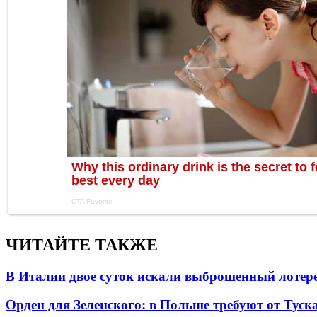
ЧИТАЙТЕ ТАКЖЕ
В Италии двое суток искали выброшенный лоте
Орден для Зеленского: в Польше требуют от Туск