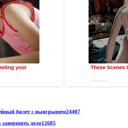
рейный билет с выигрышем
24407
а завершить дело
12685