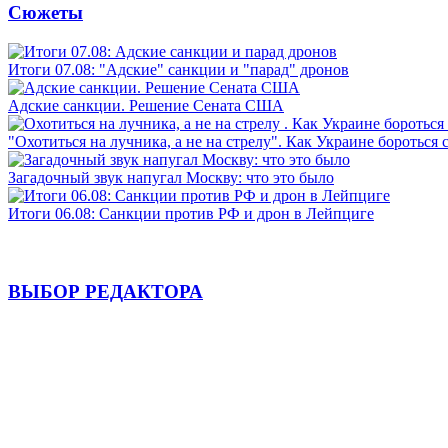
Сюжеты
Итоги 07.08: "Адские" санкции и "парад" дронов
Адские санкции. Решение Сената США
"Охотиться на лучника, а не на стрелу". Как Украине бороться 
Загадочный звук напугал Москву: что это было
Итоги 06.08: Санкции против РФ и дрон в Лейпциге
ВЫБОР РЕДАКТОРА