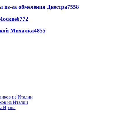
ы из-за обмеления Днестра
7558
Москве
6772
цкой Михалка
4855
ков из Италии
ы Ирана