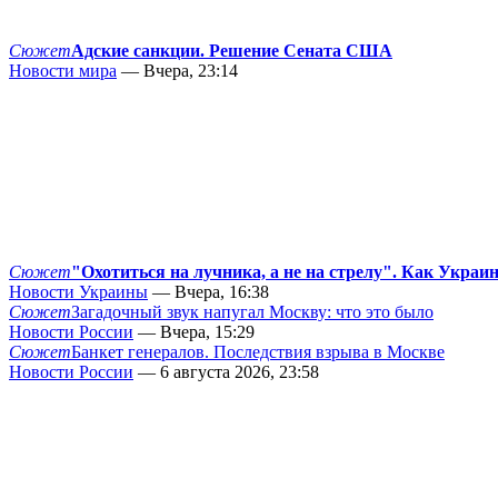
Сюжет
Адские санкции. Решение Сената США
Новости мира
— Вчера, 23:14
Сюжет
"Охотиться на лучника, а не на стрелу". Как Украи
Новости Украины
— Вчера, 16:38
Сюжет
Загадочный звук напугал Москву: что это было
Новости России
— Вчера, 15:29
Сюжет
Банкет генералов. Последствия взрыва в Москве
Новости России
— 6 августа 2026, 23:58