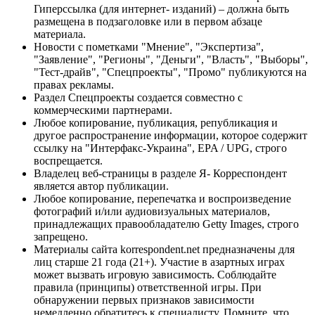
Гиперссылка (для интернет- изданий) – должна быть
размещена в подзаголовке или в первом абзаце
материала.
Новости с пометками "Мнение", "Экспертиза",
"Заявление", "Регионы", "Деньги", "Власть", "Выборы",
"Тест-драйв", "Спецпроекты", "Промо" публикуются на
правах рекламы.
Раздел Спецпроекты создается совместно с
коммерческими партнерами.
Любое копирование, публикация, републикация и
другое распространение информации, которое содержит
ссылку на "Интерфакс-Украина", EPA / UPG, строго
воспрещается.
Владелец веб-страницы в разделе Я- Корреспондент
является автор публикации.
Любое копирование, перепечатка и воспроизведение
фотографий и/или аудиовизуальных материалов,
принадлежащих правообладателю Getty Images, строго
запрещено.
Материалы сайта korrespondent.net предназначены для
лиц старше 21 года (21+). Участие в азартных играх
может вызвать игровую зависимость. Соблюдайте
правила (принципы) ответственной игры. При
обнаружении первых признаков зависимости
немедленно обратитесь к специалисту. Помните, что