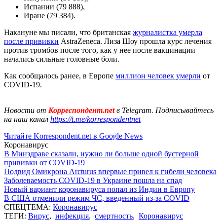
Испании (79 888),
Иране (79 384).
Накануне мы писали, что британская
журналистка умерла
после прививки
AstraZeneca. Лиза Шоу прошла курс лечения
против тромбов после того, как у нее после вакцинации
начались сильные головные боли.
Как сообщалось ранее, в Европе
миллион человек умерли
от
COVID-19.
Новости от
Корреспондент.net
в Telegram. Подписывайтесь
на наш канал
https://t.me/korrespondentnet
Читайте Korrespondent.net в Google News
Коронавирус
В Минздраве сказали, нужно ли больше одной бустерной
прививки от COVID-19
Подвид Омикрона Arcturus впервые привел к гибели человека
Заболеваемость COVID-19 в Украине пошла на спад
Новый вариант коронавируса попал из Индии в Европу
В США отменили режим ЧС, введенный из-за COVID
СПЕЦТЕМА:
Коронавирус
ТЕГИ:
Вирус
,
инфекция
,
смертность
,
Коронавирус