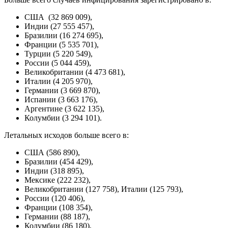
США (32 869 009),
Индии (27 555 457),
Бразилии (16 274 695),
Франции (5 535 701),
Турции (5 220 549),
России (5 044 459),
Великобритании (4 473 681),
Италии (4 205 970),
Германии (3 669 870),
Испании (3 663 176),
Аргентине (3 622 135),
Колумбии (3 294 101).
Летальных исходов больше всего в:
США (586 890),
Бразилии (454 429),
Индии (318 895),
Мексике (222 232),
Великобритании (127 758), Италии (125 793),
России (120 406),
Франции (108 354),
Германии (88 187),
Колумбии (86 180),