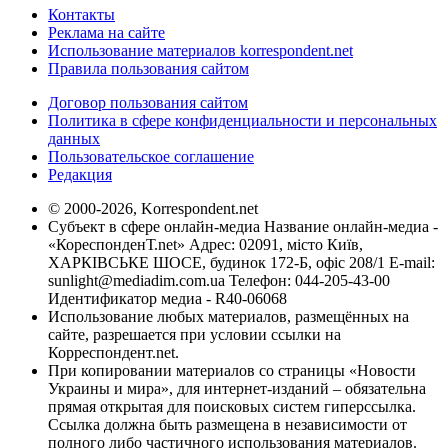
Контакты
Реклама на сайте
Использование материалов korrespondent.net
Правила пользования сайтом
Договор пользования сайтом
Политика в сфере конфиденциальности и персональных
данных
Пользовательское соглашение
Редакция
© 2000-2026, Korrespondent.net
Субъект в сфере онлайн-медиа Название онлайн-медиа -
«КореспонденТ.net» Адрес: 02091, місто Київ,
ХАРКІВСЬКЕ ШОСЕ, будинок 172-Б, офіс 208/1 E-mail:
sunlight@mediadim.com.ua
Телефон: 044-205-43-00
Идентификатор медиа - R40-06068
Использование любых материалов, размещённых на
сайте, разрешается при условии ссылки на
Корреспондент.net.
При копировании материалов со страницы «Новости
Украины и мира», для интернет-изданий – обязательна
прямая открытая для поисковых систем гиперссылка.
Ссылка должна быть размещена в независимости от
полного либо частичного использования материалов.