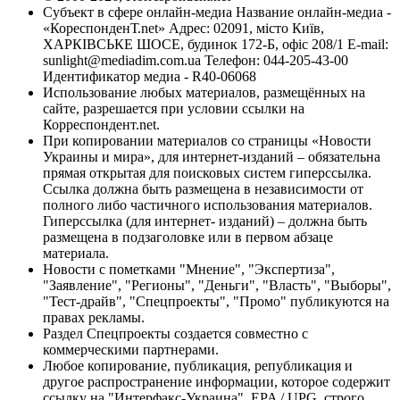
Субъект в сфере онлайн-медиа Название онлайн-медиа -
«КореспонденТ.net» Адрес: 02091, місто Київ,
ХАРКІВСЬКЕ ШОСЕ, будинок 172-Б, офіс 208/1 E-mail:
sunlight@mediadim.com.ua
Телефон: 044-205-43-00
Идентификатор медиа - R40-06068
Использование любых материалов, размещённых на
сайте, разрешается при условии ссылки на
Корреспондент.net.
При копировании материалов со страницы «Новости
Украины и мира», для интернет-изданий – обязательна
прямая открытая для поисковых систем гиперссылка.
Ссылка должна быть размещена в независимости от
полного либо частичного использования материалов.
Гиперссылка (для интернет- изданий) – должна быть
размещена в подзаголовке или в первом абзаце
материала.
Новости с пометками "Мнение", "Экспертиза",
"Заявление", "Регионы", "Деньги", "Власть", "Выборы",
"Тест-драйв", "Спецпроекты", "Промо" публикуются на
правах рекламы.
Раздел Спецпроекты создается совместно с
коммерческими партнерами.
Любое копирование, публикация, републикация и
другое распространение информации, которое содержит
ссылку на "Интерфакс-Украина", EPA / UPG, строго