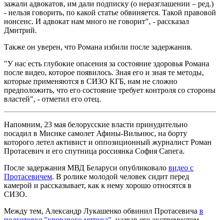
зажали адвокатов, им дали подписку (о неразглашении – ред.)
- нельзя говорить, по какой статье обвиняется. Такой правовой
нонсенс. И адвокат нам много не говорит", - рассказал
Дмитрий.
Также он уверен, что Романа избили после задержания.
"У нас есть глубокие опасения за состояние здоровья Романа
после видео, которое появилось. Зная его и зная те методы,
которые применяются в СИЗО КГБ, нам не сложно
предположить, что его состояние требует контроля со стороны
властей", - отметил его отец.
Напомним, 23 мая белорусские власти принудительно
посадил в Миснке самолет Афины-Вильнюс, на борту
которого летел активист и оппозиционный журналист Роман
Протасевич и его спутница россиянка София Сапега.
После задержания МВД Беларуси опубликовало
видео с
Протасевичем
. В ролике молодой человек сидит перед
камерой и рассказывает, как к нему хорошо относятся в
СИЗО.
Между тем, Александр Лукашенко обвинил Протасевича
в
подготовке "кровавого мятежа"
, назвав его экстремистом.