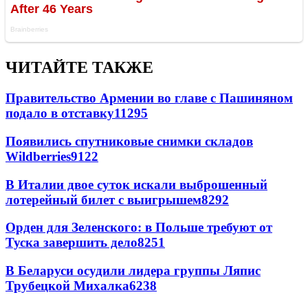
ЧИТАЙТЕ ТАКЖЕ
Правительство Армении во главе с Пашиняном
подало в отставку
11295
Появились спутниковые снимки складов
Wildberries
9122
В Италии двое суток искали выброшенный
лотерейный билет с выигрышем
8292
Орден для Зеленского: в Польше требуют от
Туска завершить дело
8251
В Беларуси осудили лидера группы Ляпис
Трубецкой Михалка
6238