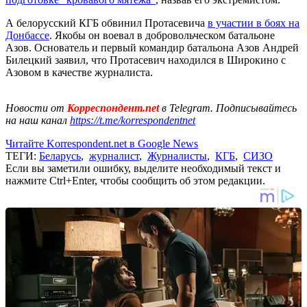
А белорусский КГБ обвинил Протасевича
в участии в боях на
Донбассе
. Якобы он воевал в добровольческом батальоне
Азов. Основатель и первый командир батальона Азов Андрей
Билецкий заявил, что Протасевич находился в Широкино с
Азовом в качестве журналиста.
Новости от
Корреспондент.net
в Telegram. Подписывайтесь
на наш канал
https://t.me/korrespondentnet
Читайте Korrespondent.net в Google News
ТЕГИ:
Беларусь
,
журналист
,
Журналисты
,
КГБ
,
СИЗО
Если вы заметили ошибку, выделите необходимый текст и
нажмите Ctrl+Enter, чтобы сообщить об этом редакции.