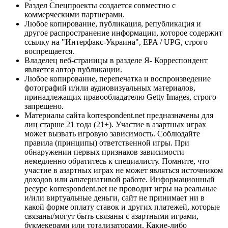
Раздел Спецпроекты создается совместно с
коммерческими партнерами.
Любое копирование, публикация, републикация и
другое распространение информации, которое содержит
ссылку на "Интерфакс-Украина", EPA / UPG, строго
воспрещается.
Владелец веб-страницы в разделе Я- Корреспондент
является автор публикации.
Любое копирование, перепечатка и воспроизведение
фотографий и/или аудиовизуальных материалов,
принадлежащих правообладателю Getty Images, строго
запрещено.
Материалы сайта korrespondent.net предназначены для
лиц старше 21 года (21+). Участие в азартных играх
может вызвать игровую зависимость. Соблюдайте
правила (принципы) ответственной игры. При
обнаружении первых признаков зависимости
немедленно обратитесь к специалисту. Помните, что
участие в азартных играх не может являться источником
доходов или альтернативой работе. Информационный
ресурс korrespondent.net не проводит игры на реальные
и/или виртуальные деньги, сайт не принимает ни в
какой форме оплату ставок и других платежей, которые
связаны/могут быть связаны с азартными играми,
букмекерами или тотализаторами. Какие-либо