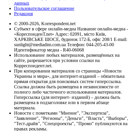
данных
Пользовательское соглашение
Редакция
© 2000-2026, Korrespondent.net
Субъект в сфере онлайн-медиа Название онлайн-медиа -
«КореспонденТ.net» Адрес: 02091, місто Київ,
ХАРКІВСЬКЕ ШОСЕ, будинок 172-Б, офіс 208/1 E-mail:
sunlight@mediadim.com.ua
Телефон: 044-205-43-00
Идентификатор медиа - R40-06068
Использование любых материалов, размещённых на
сайте, разрешается при условии ссылки на
Корреспондент.net.
При копировании материалов со страницы «Новости
Украины и мира», для интернет-изданий – обязательна
прямая открытая для поисковых систем гиперссылка.
Ссылка должна быть размещена в независимости от
полного либо частичного использования материалов.
Гиперссылка (для интернет- изданий) – должна быть
размещена в подзаголовке или в первом абзаце
материала.
Новости с пометками "Мнение", "Экспертиза",
"Заявление", "Регионы", "Деньги", "Власть", "Выборы",
"Тест-драйв", "Спецпроекты", "Промо" публикуются на
правах рекламы.