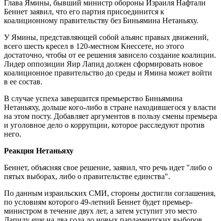
Глава Ямины, бывший министр обороны Израиля Нафтали
Беннет заявил, что его партия присоединится к
коалиционному правительству без Биньямина Нетаньяху.
У Ямины, представляющей собой альянс правых движений,
всего шесть кресел в 120-местном Кнессете, но этого
достаточно, чтобы от ее решения зависело создание коалиции.
Лидер оппозиции Яир Лапид должен сформировать новое
коалиционное правительство до среды и Ямина может войти
в ее состав.
В случае успеха завершится премьерство Биньямина
Нетаньяху, дольше кого-либо в стране находившегося у власти
на этом посту. Добавляет аргументов в пользу смены премьера
и уголовное дело о коррупции, которое расследуют против
него.
Реакция Нетаньяху
Беннет, объясняя свое решение, заявил, что речь идет "либо о
пятых выборах, либо о правительстве единства".
По данным израильских СМИ, стороны достигли соглашения,
по условиям которого 49-летний Беннет будет премьер-
министром в течение двух лет, а затем уступит это место
Лапиду еще на два года до новых парламентских выборов.