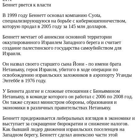
Беннет рвется к власти
В 1999 году Беннетт основал компанию Cyota,
специализирующуюся на борьбе с кибермошенничеством,
которую продал в 2005 году за 145 млн долларов.
Беннетт мечтает об аннексии основной территории
оккупированного Израилем Западного берега и считает
создание палестинского государства самоубийством для
Израиля.
Он назвал своего старшего сына Йони - по имени брата
Нетаньяху, героя Израиля, убитого в ходе операции по
освобождению израильских заложников в аэропорту Уганды
Энтеббе в 1976 году.
У Беннета долгие и сложные отношения с Биньямином
Нетаньяху, в команде которого он работал с 2006 по 2008 год.
Он также служил министром обороны, образования и
экономики в различных правительствах Нетаньяху.
Беннетт придерживается либеральных взглядов в экономике и
выступает за сокращение бюрократии и снижение налогов.
Как бывший лидер движения израильских поселенцев на
Западном берегу, Беннетт сделал аннексию части этой