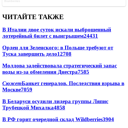
ЧИТАЙТЕ ТАКЖЕ
В Италии двое суток искали выброшенный
лотерейный билет с выигрышем
24431
Орден для Зеленского: в Польше требуют от
Туска завершить дело
12708
Молдова задействовала стратегический запас
воды из-за обмеления Днестра
7585
Сюжет
Банкет генералов. Последствия взрыва в
Москве
7059
В Беларуси осудили лидера группы Ляпис
Трубецкой Михалка
4858
В РФ горит очередной склад Wildberries
3904