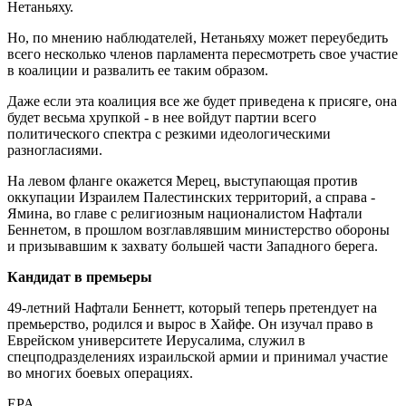
Нетаньяху.
Но, по мнению наблюдателей, Нетаньяху может переубедить
всего несколько членов парламента пересмотреть свое участие
в коалиции и развалить ее таким образом.
Даже если эта коалиция все же будет приведена к присяге, она
будет весьма хрупкой - в нее войдут партии всего
политического спектра с резкими идеологическими
разногласиями.
На левом фланге окажется Мерец, выступающая против
оккупации Израилем Палестинских территорий, а справа -
Ямина, во главе с религиозным националистом Нафтали
Беннетом, в прошлом возглавлявшим министерство обороны
и призывавшим к захвату большей части Западного берега.
Кандидат в премьеры
49-летний Нафтали Беннетт, который теперь претендует на
премьерство, родился и вырос в Хайфе. Он изучал право в
Еврейском университете Иерусалима, служил в
спецподразделениях израильской армии и принимал участие
во многих боевых операциях.
EPA