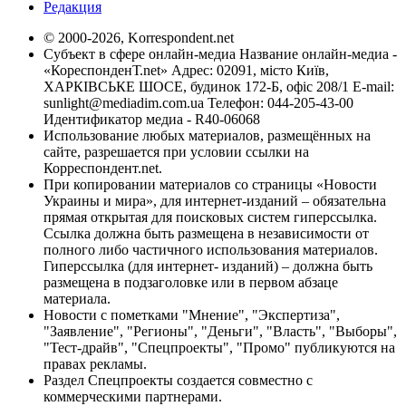
Редакция
© 2000-2026, Korrespondent.net
Субъект в сфере онлайн-медиа Название онлайн-медиа -
«КореспонденТ.net» Адрес: 02091, місто Київ,
ХАРКІВСЬКЕ ШОСЕ, будинок 172-Б, офіс 208/1 E-mail:
sunlight@mediadim.com.ua
Телефон: 044-205-43-00
Идентификатор медиа - R40-06068
Использование любых материалов, размещённых на
сайте, разрешается при условии ссылки на
Корреспондент.net.
При копировании материалов со страницы «Новости
Украины и мира», для интернет-изданий – обязательна
прямая открытая для поисковых систем гиперссылка.
Ссылка должна быть размещена в независимости от
полного либо частичного использования материалов.
Гиперссылка (для интернет- изданий) – должна быть
размещена в подзаголовке или в первом абзаце
материала.
Новости с пометками "Мнение", "Экспертиза",
"Заявление", "Регионы", "Деньги", "Власть", "Выборы",
"Тест-драйв", "Спецпроекты", "Промо" публикуются на
правах рекламы.
Раздел Спецпроекты создается совместно с
коммерческими партнерами.