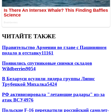
ЧИТАЙТЕ ТАКЖЕ
Правительство Армении во главе с Пашиняном
подало в отставку
11161
Появились спутниковые снимки складов
Wildberries
9054
В Беларуси осудили лидера группы Ляпис
Трубецкой Михалка
5424
РФ активизировала "летающие радары" из-за
атак ВСУ
4976
Польские F-16 перехватили российский самолет-