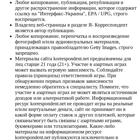
Любое копирование, публикация, републикация и
другое распространение информации, которое содержит
ссылку на "Интерфакс-Украина", EPA / UPG, строго
воспрещается.
Владелец веб-страницы в разделе Я- Корреспондент
является автор публикации.
Любое копирование, перепечатка и воспроизведение
фотографий и/или аудиовизуальных материалов,
принадлежащих правообладателю Getty Images, строго
запрещено.
Материалы сайта korrespondent.net предназначены для
лиц старше 21 года (21+). Участие в азартных играх
может вызвать игровую зависимость. Соблюдайте
правила (принципы) ответственной игры. При
обнаружении первых признаков зависимости
немедленно обратитесь к специалисту. Помните, что
участие в азартных играх не может являться источником
доходов или альтернативой работе. Информационный
ресурс korrespondent.net не проводит игры на реальные
и/или виртуальные деньги, сайт не принимает ни в
какой форме оплату ставок и других платежей, которые
связаны/могут быть связаны с азартными играми,
букмекерами или тотализаторами. Какие-либо
материалы на информационном ресурсе
korrespondent.net публикуются исключительно в