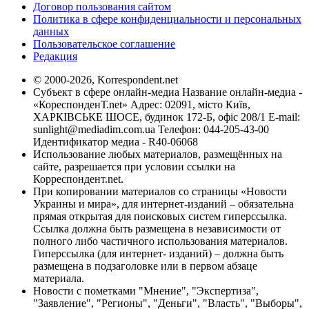
Договор пользования сайтом
Политика в сфере конфиденциальности и персональных
данных
Пользовательское соглашение
Редакция
© 2000-2026, Korrespondent.net
Субъект в сфере онлайн-медиа Название онлайн-медиа -
«КореспонденТ.net» Адрес: 02091, місто Київ,
ХАРКІВСЬКЕ ШОСЕ, будинок 172-Б, офіс 208/1 E-mail:
sunlight@mediadim.com.ua
Телефон: 044-205-43-00
Идентификатор медиа - R40-06068
Использование любых материалов, размещённых на
сайте, разрешается при условии ссылки на
Корреспондент.net.
При копировании материалов со страницы «Новости
Украины и мира», для интернет-изданий – обязательна
прямая открытая для поисковых систем гиперссылка.
Ссылка должна быть размещена в независимости от
полного либо частичного использования материалов.
Гиперссылка (для интернет- изданий) – должна быть
размещена в подзаголовке или в первом абзаце
материала.
Новости с пометками "Мнение", "Экспертиза",
"Заявление", "Регионы", "Деньги", "Власть", "Выборы",