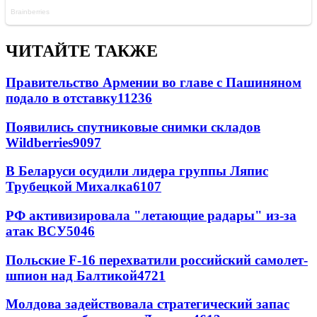
ЧИТАЙТЕ ТАКЖЕ
Правительство Армении во главе с Пашиняном
подало в отставку
11236
Появились спутниковые снимки складов
Wildberries
9097
В Беларуси осудили лидера группы Ляпис
Трубецкой Михалка
6107
РФ активизировала "летающие радары" из-за
атак ВСУ
5046
Польские F-16 перехватили российский самолет-
шпион над Балтикой
4721
Молдова задействовала стратегический запас