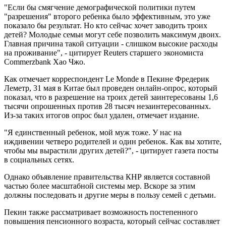
"Если бы смягчение демографической политики путем
"разрешения" второго ребенка было эффективным, это уже
показало бы результат. Но кто сейчас хочет заводить троих
детей? Молодые семьи могут себе позволить максимум двоих.
Главная причина такой ситуации - слишком высокие расходы
на проживание", - цитирует Reuters старшего экономиста
Commerzbank Хао Чжо.
Как отмечает корреспондент Le Monde в Пекине Фредерик
Леметр, 31 мая в Китае был проведен онлайн-опрос, который
показал, что в разрешение на троих детей заинтересованы 1,6
тысячи опрошенных против 28 тысяч незаинтересованных.
Из-за таких итогов опрос был удален, отмечает издание.
"Я единственный ребенок, мой муж тоже. У нас на
иждивении четверо родителей и один ребенок. Как вы хотите,
чтобы мы вырастили других детей?", - цитирует газета посты
в социальных сетях.
Однако объявление правительства КНР является составной
частью более масштабной системы мер. Вскоре за этим
должны последовать и другие меры в пользу семей с детьми.
Пекин также рассматривает возможность постепенного
повышения пенсионного возраста, который сейчас составляет