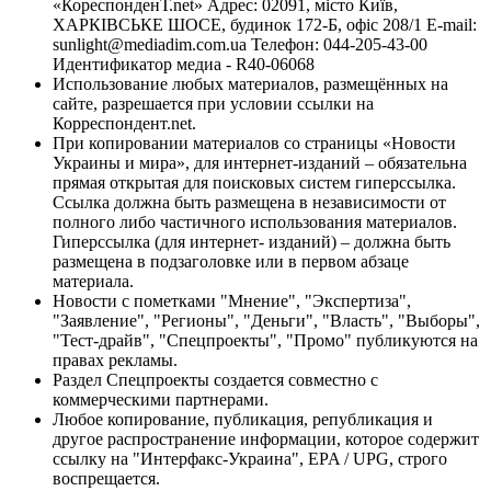
«КореспонденТ.net» Адрес: 02091, місто Київ,
ХАРКІВСЬКЕ ШОСЕ, будинок 172-Б, офіс 208/1 E-mail:
sunlight@mediadim.com.ua
Телефон: 044-205-43-00
Идентификатор медиа - R40-06068
Использование любых материалов, размещённых на
сайте, разрешается при условии ссылки на
Корреспондент.net.
При копировании материалов со страницы «Новости
Украины и мира», для интернет-изданий – обязательна
прямая открытая для поисковых систем гиперссылка.
Ссылка должна быть размещена в независимости от
полного либо частичного использования материалов.
Гиперссылка (для интернет- изданий) – должна быть
размещена в подзаголовке или в первом абзаце
материала.
Новости с пометками "Мнение", "Экспертиза",
"Заявление", "Регионы", "Деньги", "Власть", "Выборы",
"Тест-драйв", "Спецпроекты", "Промо" публикуются на
правах рекламы.
Раздел Спецпроекты создается совместно с
коммерческими партнерами.
Любое копирование, публикация, републикация и
другое распространение информации, которое содержит
ссылку на "Интерфакс-Украина", EPA / UPG, строго
воспрещается.