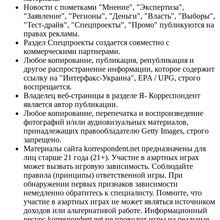
Новости с пометками "Мнение", "Экспертиза",
"Заявление", "Регионы", "Деньги", "Власть", "Выборы",
"Тест-драйв", "Спецпроекты", "Промо" публикуются на
правах рекламы.
Раздел Спецпроекты создается совместно с
коммерческими партнерами.
Любое копирование, публикация, републикация и
другое распространение информации, которое содержит
ссылку на "Интерфакс-Украина", EPA / UPG, строго
воспрещается.
Владелец веб-страницы в разделе Я- Корреспондент
является автор публикации.
Любое копирование, перепечатка и воспроизведение
фотографий и/или аудиовизуальных материалов,
принадлежащих правообладателю Getty Images, строго
запрещено.
Материалы сайта korrespondent.net предназначены для
лиц старше 21 года (21+). Участие в азартных играх
может вызвать игровую зависимость. Соблюдайте
правила (принципы) ответственной игры. При
обнаружении первых признаков зависимости
немедленно обратитесь к специалисту. Помните, что
участие в азартных играх не может являться источником
доходов или альтернативой работе. Информационный
ресурс korrespondent.net не проводит игры на реальные