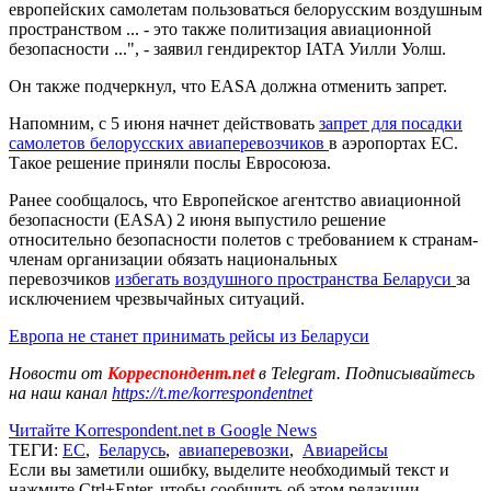
европейских самолетам пользоваться белорусским воздушным
пространством ... - это также политизация авиационной
безопасности ...", - заявил гендиректор IATA Уилли Уолш.
Он также подчеркнул, что EASA должна отменить запрет.
Напомним, с 5 июня начнет действовать
запрет для посадки
самолетов белорусских авиаперевозчиков
в аэропортах ЕС.
Такое решение приняли послы Евросоюза.
Ранее сообщалось, что Европейское агентство авиационной
безопасности (EASA) 2 июня выпустило решение
относительно безопасности полетов с требованием к странам-
членам организации обязать национальных
перевозчиков
избегать воздушного пространства Беларуси
за
исключением чрезвычайных ситуаций.
Европа не станет принимать рейсы из Беларуси
Новости от
Корреспондент.net
в Telegram. Подписывайтесь
на наш канал
https://t.me/korrespondentnet
Читайте Korrespondent.net в Google News
ТЕГИ:
ЕС
,
Беларусь
,
авиаперевозки
,
Авиарейсы
Если вы заметили ошибку, выделите необходимый текст и
нажмите Ctrl+Enter, чтобы сообщить об этом редакции.