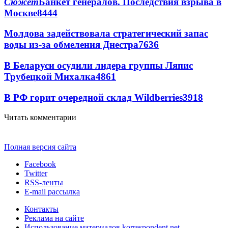
Сюжет
Банкет генералов. Последствия взрыва в
Москве
8444
Молдова задействовала стратегический запас
воды из-за обмеления Днестра
7636
В Беларуси осудили лидера группы Ляпис
Трубецкой Михалка
4861
В РФ горит очередной склад Wildberries
3918
Читать комментарии
Полная версия сайта
Facebook
Twitter
RSS-ленты
E-mail рассылка
Контакты
Реклама на сайте
Использование материалов korrespondent.net