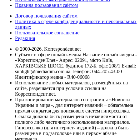
Правила пользования сайтом
Договор пользования сайтом
Политика в сфере конфиденциальности и персональных
данных
Пользовательское соглашение
Редакция
© 2000-2026, Korrespondent.net
Субъект в сфере онлайн-медиа Название онлайн-медиа -
«КореспонденТ.net» Адрес: 02091, місто Київ,
ХАРКІВСЬКЕ ШОСЕ, будинок 172-Б, офіс 208/1 E-mail:
sunlight@mediadim.com.ua
Телефон: 044-205-43-00
Идентификатор медиа - R40-06068
Использование любых материалов, размещённых на
сайте, разрешается при условии ссылки на
Корреспондент.net.
При копировании материалов со страницы «Новости
Украины и мира», для интернет-изданий – обязательна
прямая открытая для поисковых систем гиперссылка.
Ссылка должна быть размещена в независимости от
полного либо частичного использования материалов.
Гиперссылка (для интернет- изданий) – должна быть
размещена в подзаголовке или в первом абзаце
материала.