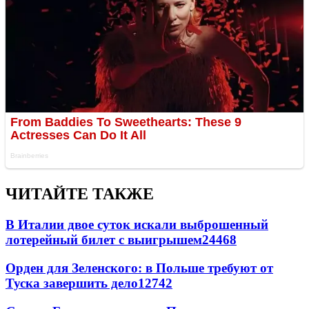
ЧИТАЙТЕ ТАКЖЕ
В Италии двое суток искали выброшенный
лотерейный билет с выигрышем
24468
Орден для Зеленского: в Польше требуют от
Туска завершить дело
12742