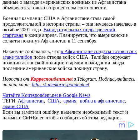
данные о выводе американских военных из Афганистана
объявляются только в процентном соотношении.
Военная кампания США в Афганистане стала самой
продолжительной в истории страны – она началась началась в
октябре 2001 года.
Вывод отдельных подразделений
стартовал
в конце апреля. Планируется, что американские
солдаты покинут Афганистан к 11 сентября.
Накануне сообщалось, что
в Афганистане солдаты готовятся к
атаке талибов
после отвода войск США. Талибан окружает
позиции афганской полиции и армии в ожидании, когда
последние американские войска покинут страну.
Новости от
Корреспондент.net
в Telegram. Подписывайтесь
на наш канал
https://t.me/korrespondentnet
Читайте Korrespondent.net в Google News
ТЕГИ:
Афганистан
,
США
,
армия
,
война в афганистане
,
армия США
Если вы заметили ошибку, выделите необходимый текст и
нажмите Ctrl+Enter, чтобы сообщить об этом редакции.