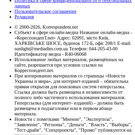
Политика в сфере конфиденциальности и персональных
данных
Пользовательское соглашение
Редакция
© 2000-2026, Korrespondent.net
Субъект в сфере онлайн-медиа Название онлайн-медиа -
«КореспонденТ.net» Адрес: 02091, місто Київ,
ХАРКІВСЬКЕ ШОСЕ, будинок 172-Б, офіс 208/1 E-mail:
sunlight@mediadim.com.ua
Телефон: 044-205-43-00
Идентификатор медиа - R40-06068
Использование любых материалов, размещённых на
сайте, разрешается при условии ссылки на
Корреспондент.net.
При копировании материалов со страницы «Новости
Украины и мира», для интернет-изданий – обязательна
прямая открытая для поисковых систем гиперссылка.
Ссылка должна быть размещена в независимости от
полного либо частичного использования материалов.
Гиперссылка (для интернет- изданий) – должна быть
размещена в подзаголовке или в первом абзаце
материала.
Новости с пометками "Мнение", "Экспертиза",
"Заявление", "Регионы", "Деньги", "Власть", "Выборы",
"Тест-драйв", "Спецпроекты", "Промо" публикуются на