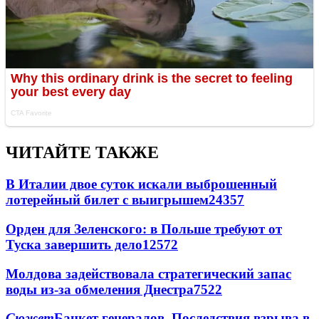
ЧИТАЙТЕ ТАКЖЕ
В Италии двое суток искали выброшенный
лотерейный билет с выигрышем
24357
Орден для Зеленского: в Польше требуют от
Туска завершить дело
12572
Молдова задействовала стратегический запас
воды из-за обмеления Днестра
7522
Сюжет
Банкет генералов. Последствия взрыва в