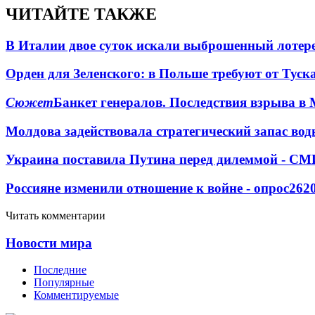
ЧИТАЙТЕ ТАКЖЕ
В Италии двое суток искали выброшенный лоте
Орден для Зеленского: в Польше требуют от Туск
Сюжет
Банкет генералов. Последствия взрыва в 
Молдова задействовала стратегический запас вод
Украина поставила Путина перед дилеммой - СМ
Россияне изменили отношение к войне - опрос
262
Читать комментарии
Новости мира
Последние
Популярные
Комментируемые