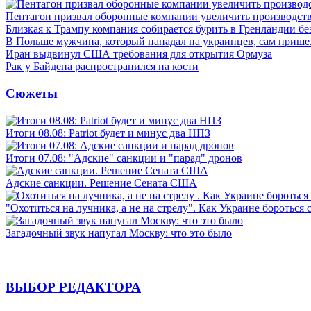
Пентагон призвал оборонные компании увеличить производст
Близкая к Трампу компания собирается бурить в Гренландии бе
В Польше мужчина, который нападал на украинцев, сам приш
Иран выдвинул США требования для открытия Ормуза
Рак у Байдена распространился на кости
Сюжеты
Итоги 08.08: Patriot будет и минус два НПЗ
Итоги 07.08: "Адские" санкции и "парад" дронов
Адские санкции. Решение Сената США
"Охотиться на лучника, а не на стрелу". Как Украине бороться 
Загадочный звук напугал Москву: что это было
ВЫБОР РЕДАКТОРА