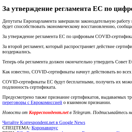
За утверждение регламента ЕС по цифр
Депутаты Европарламента завершили законодательную работу 
будет способствовать экономическому восстановлению, сообщ
За утверждение регламента ЕС по цифровым COVID-сертификат
За второй регламент, который распространяет действие сертиф
воздержались.
Теперь оба регламента должен окончательно утвердить Совет
Как известно, COVID-сертификаты начнут действовать во всех
COVID-сертификаты ЕС будут бесплатными, получить их можно 
подлинность сертификата.
Предусмотрено также признание сертификатов, выдаваемых тре
переговоры с Еврокомиссией
о взаимном признании.
Новости от
Корреспондент.net
в Telegram. Подписывайтесь н
Читайте Korrespondent.net в Google News
СПЕЦТЕМА:
Коронавирус