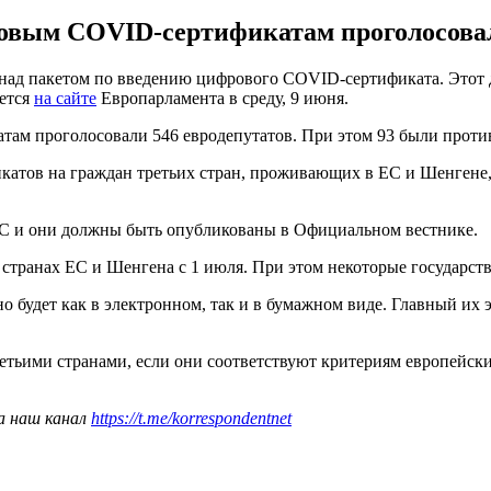
овым COVID-сертификатам проголосовал
над пакетом по введению цифрового COVID-сертификата. Этот 
ается
на сайте
Европарламента в среду, 9 июня.
ам проголосовали 546 евродепутатов. При этом 93 были против
икатов на граждан третьих стран, проживающих в ЕС и Шенгене, 
 ЕС и они должны быть опубликованы в Официальном вестнике.
 странах ЕС и Шенгена с 1 июля. При этом некоторые государст
будет как в электронном, так и в бумажном виде. Главный их э
тьими странами, если они соответствуют критериям европейски
а наш канал
https://t.me/korrespondentnet