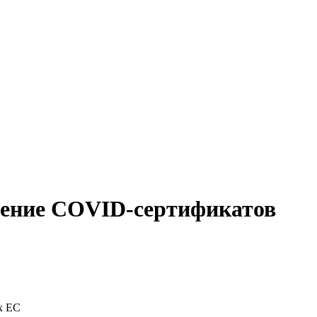
дение COVID-сертификатов
х ЕС