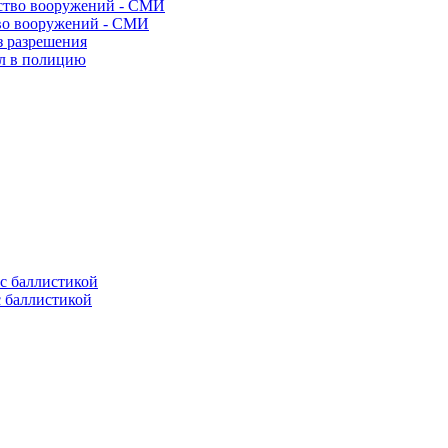
во вооружений - СМИ
з разрешения
ел в полицию
с баллистикой