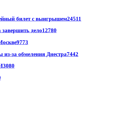
рейный билет с выигрышем
24511
а завершить дело
12780
Москве
9773
ы из-за обмеления Днестра
7442
И
3080
0