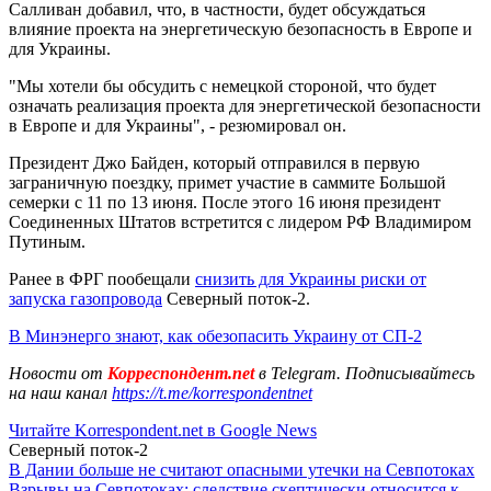
Салливан добавил, что, в частности, будет обсуждаться
влияние проекта на энергетическую безопасность в Европе и
для Украины.
"Мы хотели бы обсудить с немецкой стороной, что будет
означать реализация проекта для энергетической безопасности
в Европе и для Украины", - резюмировал он.
Президент Джо Байден, который отправился в первую
заграничную поездку, примет участие в саммите Большой
семерки с 11 по 13 июня. После этого 16 июня президент
Соединенных Штатов встретится с лидером РФ Владимиром
Путиным.
Ранее в ФРГ пообещали
снизить для Украины риски от
запуска газопровода
Северный поток-2.
В Минэнерго знают, как обезопасить Украину от СП-2
Новости от
Корреспондент.net
в Telegram. Подписывайтесь
на наш канал
https://t.me/korrespondentnet
Читайте Korrespondent.net в Google News
Северный поток-2
В Дании больше не считают опасными утечки на Севпотоках
Взрывы на Севпотоках: следствие скептически относится к