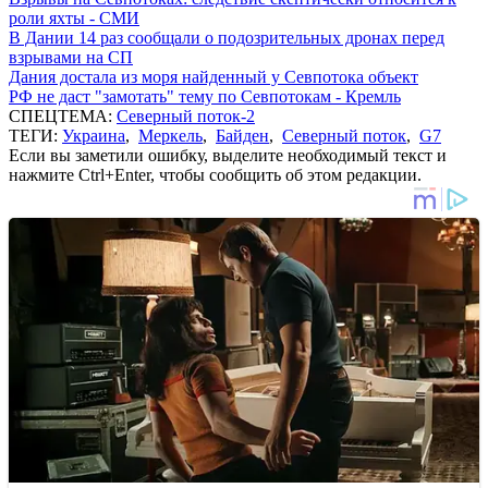
роли яхты - СМИ
В Дании 14 раз сообщали о подозрительных дронах перед
взрывами на СП
Дания достала из моря найденный у Севпотока объект
РФ не даст "замотать" тему по Севпотокам - Кремль
СПЕЦТЕМА:
Северный поток-2
ТЕГИ:
Украина
,
Меркель
,
Байден
,
Северный поток
,
G7
Если вы заметили ошибку, выделите необходимый текст и
нажмите Ctrl+Enter, чтобы сообщить об этом редакции.