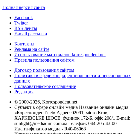
Полная версия сайта
Facebook
Twitter
RSS-ленты
E-mail рассылка
Контакты
Реклама на сайте
Использование материалов korrespondent.net
Правила пользования сайтом
Договор пользования сайтом
Политика в сфере конфиденциальности и персональных
данных
Пользовательское соглашение
Редакция
© 2000-2026, Korrespondent.net
Субъект в сфере онлайн-медиа Название онлайн-медиа -
«КореспонденТ.net» Адрес: 02091, місто Київ,
ХАРКІВСЬКЕ ШОСЕ, будинок 172-Б, офіс 208/1 E-mail:
sunlight@mediadim.com.ua
Телефон: 044-205-43-00
Идентификатор медиа - R40-06068