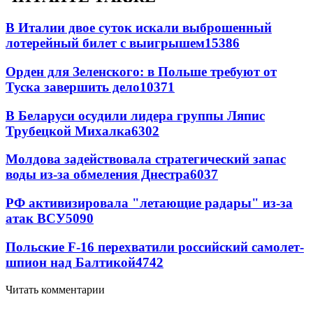
В Италии двое суток искали выброшенный
лотерейный билет с выигрышем
15386
Орден для Зеленского: в Польше требуют от
Туска завершить дело
10371
В Беларуси осудили лидера группы Ляпис
Трубецкой Михалка
6302
Молдова задействовала стратегический запас
воды из-за обмеления Днестра
6037
РФ активизировала "летающие радары" из-за
атак ВСУ
5090
Польские F-16 перехватили российский самолет-
шпион над Балтикой
4742
Читать комментарии