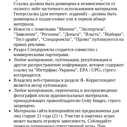
Ссылка должна быть размещена в независимости от
полного либо частичного использования материалов.
Гиперссылка (для интернет- изданий) – должна быть
размещена в подзаголовке или в первом абзаце
материала.
Новости с пометками "Мнение", "Экспертиза",
"Заявление", "Регионы", "Деньги", "Власть", "Выборы",
"Тест-драйв", "Спецпроекты", "Промо" публикуются на
правах рекламы.
Раздел Спецпроекты создается совместно с
коммерческими партнерами.
Любое копирование, публикация, републикация и
другое распространение информации, которое содержит
ссылку на "Интерфакс-Украина", EPA / UPG, строго
воспрещается.
Владелец веб-страницы в разделе Я- Корреспондент
является автор публикации.
Любое копирование, перепечатка и воспроизведение
фотографий и/или аудиовизуальных материалов,
принадлежащих правообладателю Getty Images, строго
запрещено.
Материалы сайта korrespondent.net предназначены для
лиц старше 21 года (21+). Участие в азартных играх
может вызвать игровую зависимость. Соблюдайте
правила (принципы) ответственной игры. При