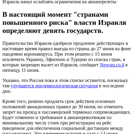
Израиль начал ослаблять ограничения на авиаперелеты
В настоящий момент "странами
повышенного риска" власти Израиля
определяют девять государств.
Правительство Израиля одобрило продление действующих в
настоящее время правил выезда из страны до 27 июня на фоне
пандемии коронавируса. При этом решено с 15 июня
исключить Украину, Эфиопию и Турцию из списка стран, в
которые запрещен вылет из Израиля, сообщает
Newsru.co.il
в
пятницу, 11 июня.
Указано, что Россия пока в этом списке останется, поскольку
там
ухудшается эпидемиологическая ситуация
в последние
дни.
Кроме того, решено продлить срок действия основных
положений авиационных правил до 30 июня, но отменить
запрет на проход в пассажирский терминал сопровождающих.
Будет отменено и требование к авиаперевозчикам по
минимальному числу стоек при регистрации на рейс
(введенное для обеспечения социальной дистанции между
пассажирами). Эти изменения вступят в силу с 14 июня.