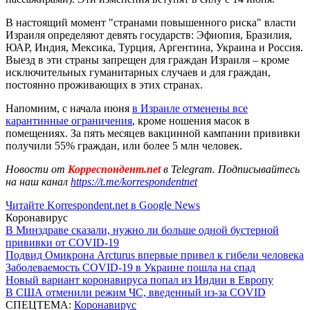
В настоящий момент "странами повышенного риска" власти
Израиля определяют девять государств: Эфиопия, Бразилия,
ЮАР, Индия, Мексика, Турция, Аргентина, Украина и Россия.
Выезд в эти страны запрещен для граждан Израиля – кроме
исключительных гуманитарных случаев и для граждан,
постоянно проживающих в этих странах.
Напомним, с начала июня
в Израиле отменены все
карантинные ограничения
, кроме ношения масок в
помещениях. За пять месяцев вакцинной кампании прививки
получили 55% граждан, или более 5 млн человек.
Новости от
Корреспондент.net
в Telegram. Подписывайтесь
на наш канал
https://t.me/korrespondentnet
Читайте Korrespondent.net в Google News
Коронавирус
В Минздраве сказали, нужно ли больше одной бустерной
прививки от COVID-19
Подвид Омикрона Arcturus впервые привел к гибели человека
Заболеваемость COVID-19 в Украине пошла на спад
Новый вариант коронавируса попал из Индии в Европу
В США отменили режим ЧС, введенный из-за COVID
СПЕЦТЕМА:
Коронавирус