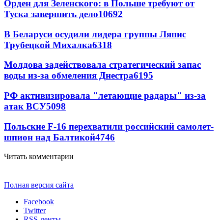
Орден для Зеленского: в Польше требуют от
Туска завершить дело
10692
В Беларуси осудили лидера группы Ляпис
Трубецкой Михалка
6318
Молдова задействовала стратегический запас
воды из-за обмеления Днестра
6195
РФ активизировала "летающие радары" из-за
атак ВСУ
5098
Польские F-16 перехватили российский самолет-
шпион над Балтикой
4746
Читать комментарии
Полная версия сайта
Facebook
Twitter
RSS-ленты