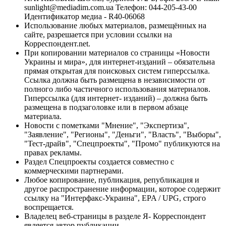
sunlight@mediadim.com.ua
Телефон: 044-205-43-00
Идентификатор медиа - R40-06068
Использование любых материалов, размещённых на
сайте, разрешается при условии ссылки на
Корреспондент.net.
При копировании материалов со страницы «Новости
Украины и мира», для интернет-изданий – обязательна
прямая открытая для поисковых систем гиперссылка.
Ссылка должна быть размещена в независимости от
полного либо частичного использования материалов.
Гиперссылка (для интернет- изданий) – должна быть
размещена в подзаголовке или в первом абзаце
материала.
Новости с пометками "Мнение", "Экспертиза",
"Заявление", "Регионы", "Деньги", "Власть", "Выборы",
"Тест-драйв", "Спецпроекты", "Промо" публикуются на
правах рекламы.
Раздел Спецпроекты создается совместно с
коммерческими партнерами.
Любое копирование, публикация, републикация и
другое распространение информации, которое содержит
ссылку на "Интерфакс-Украина", EPA / UPG, строго
воспрещается.
Владелец веб-страницы в разделе Я- Корреспондент
является автор публикации.