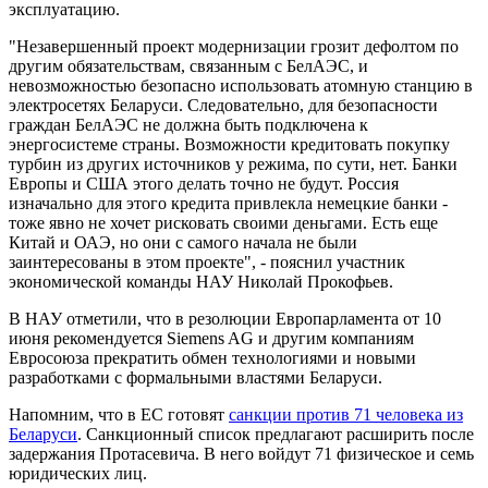
эксплуатацию.
"Незавершенный проект модернизации грозит дефолтом по
другим обязательствам, связанным с БелАЭС, и
невозможностью безопасно использовать атомную станцию в
электросетях Беларуси. Следовательно, для безопасности
граждан БелАЭС не должна быть подключена к
энергосистеме страны. Возможности кредитовать покупку
турбин из других источников у режима, по сути, нет. Банки
Европы и США этого делать точно не будут. Россия
изначально для этого кредита привлекла немецкие банки -
тоже явно не хочет рисковать своими деньгами. Есть еще
Китай и ОАЭ, но они с самого начала не были
заинтересованы в этом проекте", - пояснил участник
экономической команды НАУ Николай Прокофьев.
В НАУ отметили, что в резолюции Европарламента от 10
июня рекомендуется Siemens AG и другим компаниям
Евросоюза прекратить обмен технологиями и новыми
разработками с формальными властями Беларуси.
Напомним, что в ЕС готовят
санкции против 71 человека из
Беларуси
. Санкционный список предлагают расширить после
задержания Протасевича. В него войдут 71 физическое и семь
юридических лиц.