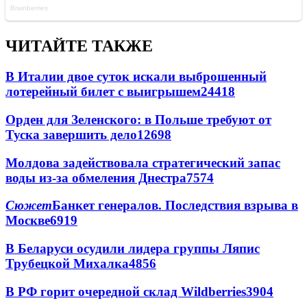
ЧИТАЙТЕ ТАКЖЕ
В Италии двое суток искали выброшенный
лотерейный билет с выигрышем
24418
Орден для Зеленского: в Польше требуют от
Туска завершить дело
12698
Молдова задействовала стратегический запас
воды из-за обмеления Днестра
7574
Сюжет
Банкет генералов. Последствия взрыва в
Москве
6919
В Беларуси осудили лидера группы Ляпис
Трубецкой Михалка
4856
В РФ горит очередной склад Wildberries
3904