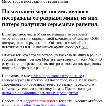
Миротворцы пострадали от взрыва мины
По меньшей мере восемь человек
пострадали от разрыва мины, из них
пятеро получили серьезные ранения.
В центральной части Мали по меньшей мере восемь
миротворцев многопрофильной комплексной миссии ООН
пострадали от взрыва мины. Об этом со ссылкой на
источники в ООН и малийской армии сообщает
AFP
.
Отмечается, что авто миротворцев наехало на мину в районе
города Дуенца – регион Мопти в центральной части Мали. В
результате прогремел взрыв, пятеро из восьми пострадавших
получили серьезные ранения.
Напомним, в мае
в Мали произошел второй за год
госпереворот
. Он произошел после того, как в Мали было
сформировано новое правительство взамен переходного
кабмина, ушедшего в отставку 14 мая. После этого
суд
назначил полковника временным президентом
.
Новости от
Корреспондент.net
в Telegram. Подписывайтесь
на наш канал
https://t.me/korrespondentnet