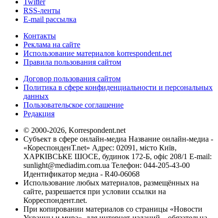
Twitter
RSS-ленты
E-mail рассылка
Контакты
Реклама на сайте
Использование материалов korrespondent.net
Правила пользования сайтом
Договор пользования сайтом
Политика в сфере конфиденциальности и персональных
данных
Пользовательское соглашение
Редакция
© 2000-2026, Korrespondent.net
Субъект в сфере онлайн-медиа Название онлайн-медиа -
«КореспонденТ.net» Адрес: 02091, місто Київ,
ХАРКІВСЬКЕ ШОСЕ, будинок 172-Б, офіс 208/1 E-mail:
sunlight@mediadim.com.ua
Телефон: 044-205-43-00
Идентификатор медиа - R40-06068
Использование любых материалов, размещённых на
сайте, разрешается при условии ссылки на
Корреспондент.net.
При копировании материалов со страницы «Новости
Украины и мира», для интернет-изданий – обязательна