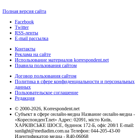
Полная версия сайта
Facebook
Twitter
RSS-ленты
E-mail рассылка
Контакты
Реклама на сайте
Использование материалов korrespondent.net
Правила пользования сайтом
Договор пользования сайтом
Политика в сфере конфиденциальности и персональных
данных
Пользовательское соглашение
Редакция
© 2000-2026, Korrespondent.net
Субъект в сфере онлайн-медиа Название онлайн-медиа -
«КореспонденТ.net» Адрес: 02091, місто Київ,
ХАРКІВСЬКЕ ШОСЕ, будинок 172-Б, офіс 208/1 E-mail:
sunlight@mediadim.com.ua
Телефон: 044-205-43-00
Идентификатор медиа - R40-06068