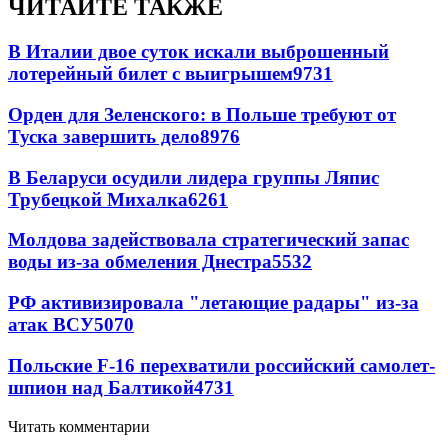
ЧИТАЙТЕ ТАКЖЕ
В Италии двое суток искали выброшенный
лотерейный билет с выигрышем
9731
Орден для Зеленского: в Польше требуют от
Туска завершить дело
8976
В Беларуси осудили лидера группы Ляпис
Трубецкой Михалка
6261
Молдова задействовала стратегический запас
воды из-за обмеления Днестра
5532
РФ активизировала "летающие радары" из-за
атак ВСУ
5070
Польские F-16 перехватили российский самолет-
шпион над Балтикой
4731
Читать комментарии