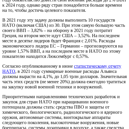
к 2024 году, однако ряду стран понадобится больше времени
на то, чтобы достичь целевого показателя.
В 2021 году эту задачу должны выполнить 10 государств
НАТО (включая США) из 30. При этом самую большую часть
своего ВВП – 3,82% – на оборону в 2021 году потратит
Греция, на втором месте идут США – 3,52%. На последнем
месте в десятке лидеров будет Франция с 2,01%. Расходы
экономического лидера ЕС – Германии – прогнозируются на
уровне 1,57% ВВП, а на последнем месте в НАТО по этому
показателю находится Люксембург с 0,57%.
Согласно опубликованному в июне
статистическому отчету
НАТО
, в 2021 году суммарные военные расходы Альянса
должны вырасти на 4,1%, до 1,05 трлн долларов. Значительная
часть этих средств (не менее 20%) должна ежегодно тратиться
на закупку новой военной техники и вооружений.
Приоритетными направлениями технических разработок и
закупок для стран НАТО при наращивании военного
потенциала должны стать: средства ПВО и защиты от
химического, биологического, радиологического и ядерного
оружия, автономные системы, винтокрылые аппараты
следующего поколения, высокоточные вооружения, новые
боеприпасы, системы дозаправки в воздухе, а также средства