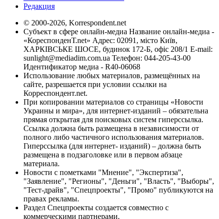
Редакция
© 2000-2026, Korrespondent.net
Субъект в сфере онлайн-медиа Название онлайн-медиа -
«КореспонденТ.net» Адрес: 02091, місто Київ,
ХАРКІВСЬКЕ ШОСЕ, будинок 172-Б, офіс 208/1 E-mail:
sunlight@mediadim.com.ua
Телефон: 044-205-43-00
Идентификатор медиа - R40-06068
Использование любых материалов, размещённых на
сайте, разрешается при условии ссылки на
Корреспондент.net.
При копировании материалов со страницы «Новости
Украины и мира», для интернет-изданий – обязательна
прямая открытая для поисковых систем гиперссылка.
Ссылка должна быть размещена в независимости от
полного либо частичного использования материалов.
Гиперссылка (для интернет- изданий) – должна быть
размещена в подзаголовке или в первом абзаце
материала.
Новости с пометками "Мнение", "Экспертиза",
"Заявление", "Регионы", "Деньги", "Власть", "Выборы",
"Тест-драйв", "Спецпроекты", "Промо" публикуются на
правах рекламы.
Раздел Спецпроекты создается совместно с
коммерческими партнерами.