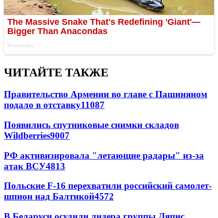
ЧИТАЙТЕ ТАКЖЕ
Правительство Армении во главе с Пашиняном
подало в отставку
11087
Появились спутниковые снимки складов
Wildberries
9007
РФ активизировала "летающие радары" из-за
атак ВСУ
4813
Польские F-16 перехватили российский самолет-
шпион над Балтикой
4572
В Беларуси осудили лидера группы Ляпис