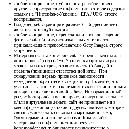
Любое копирование, публикация, републикация и
другое распространение информации, которое содержит
ссылку на "Интерфакс-Украина", EPA / UPG, строго
воспрещается.
Владелец веб-страницы в разделе Я- Корреспондент
является автор публикации.
Любое копирование, перепечатка и воспроизведение
фотографий и/или аудиовизуальных материалов,
принадлежащих правообладателю Getty Images, строго
запрещено.
Материалы сайта korrespondent.net предназначены для
лиц старше 21 года (21+). Участие в азартных играх
может вызвать игровую зависимость. Соблюдайте
правила (принципы) ответственной игры. При
обнаружении первых признаков зависимости
немедленно обратитесь к специалисту. Помните, что
участие в азартных играх не может являться источником
доходов или альтернативой работе. Информационный
ресурс korrespondent.net не проводит игры на реальные
и/или виртуальные деньги, сайт не принимает ни в
какой форме оплату ставок и других платежей, которые
связаны/могут быть связаны с азартными играми,
букмекерами или тотализаторами. Какие-либо
материалы на информационном ресурсе
korrespondent.net публикуются исключительно в