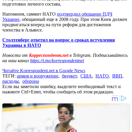
подготовки личного состава.
Напомним, саммит НАТО
подтвердил обещание ПДЧ
Украине
, обещанный еще в 2008 году. При этом Киев должен
продвигаться вперед на пути реформ для достижения
членства в Альянсе.
Столтенберг ответил на вопрос о сроках вступления
Украины в НАТО
Новости от
Корреспондент.net
в Telegram. Подписывайтесь
на наш канал
https://t.me/korrespondentnet
Читайте Korrespondent.net в Google News
ТЕГИ:
армия и вооружение
,
бюджет
,
США
,
НАТО
,
ВВП
,
расходы
,
оборона
Если вы заметили ошибку, выделите необходимый текст и
нажмите Ctrl+Enter, чтобы сообщить об этом редакции.