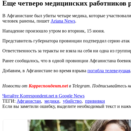
Еще четверо медицинских работников ра
В Афганистане был убиты четыре медика, которые участвовали
человек ранены, пишет
Ariana News
.
Нападение произошло утром во вторник, 15 июня.
Представитель губернатора провинции подтвердил серию атак 
Ответственность за теракты не взяла на себя ни одна из группи
Ранее сообщалось, что в одной провинции Афганистана боеви
Добавим, в Афганистане во время взрыва
погибла телеведущая
Новости от
Корреспондент.net
в Telegram. Подписывайтесь н
Читайте Korrespondent.net в Google News
ТЕГИ:
Афганистан
,
медики
,
убийство
,
прививки
Если вы заметили ошибку, выделите необходимый текст и нажми