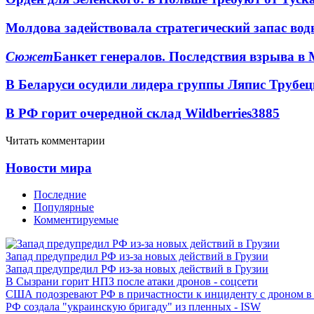
Молдова задействовала стратегический запас вод
Сюжет
Банкет генералов. Последствия взрыва в 
В Беларуси осудили лидера группы Ляпис Трубе
В РФ горит очередной склад Wildberries
3885
Читать комментарии
Новости мира
Последние
Популярные
Комментируемые
Запад предупредил РФ из-за новых действий в Грузии
Запад предупредил РФ из-за новых действий в Грузии
В Сызрани горит НПЗ после атаки дронов - соцсети
США подозревают РФ в причастности к инциденту с дроном в
РФ создала "украинскую бригаду" из пленных - ISW