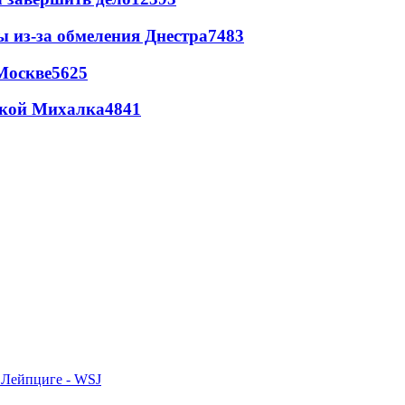
ы из-за обмеления Днестра
7483
Москве
5625
цкой Михалка
4841
 Лейпциге - WSJ