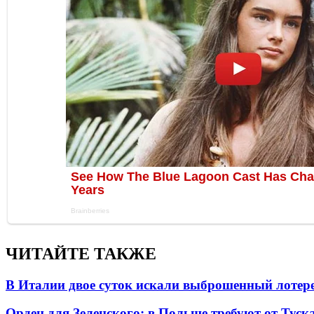
ЧИТАЙТЕ ТАКЖЕ
В Италии двое суток искали выброшенный лоте
Орден для Зеленского: в Польше требуют от Туск