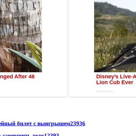
рейный билет с выигрышем
23936
а завершить дело
12393