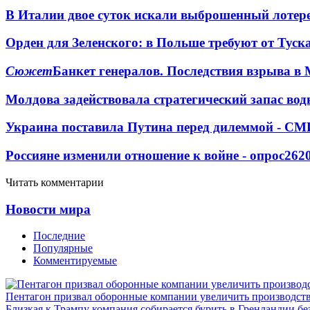
В Италии двое суток искали выброшенный лоте
Орден для Зеленского: в Польше требуют от Туск
Сюжет
Банкет генералов. Последствия взрыва в 
Молдова задействовала стратегический запас вод
Украина поставила Путина перед дилеммой - СМ
Россияне изменили отношение к войне - опрос
262
Читать комментарии
Новости мира
Последние
Популярные
Комментируемые
Пентагон призвал оборонные компании увеличить производст
Близкая к Трампу компания собирается бурить в Гренландии бе