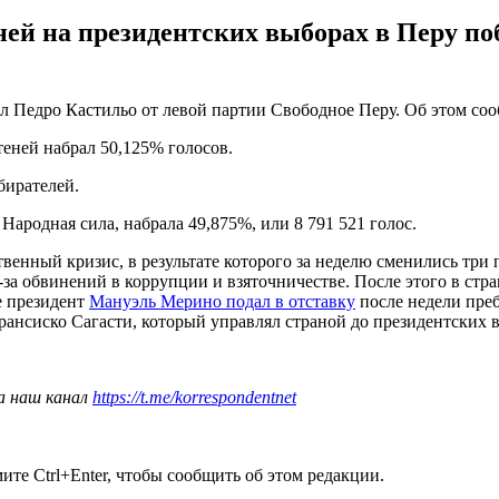
ней на президентских выборах в Перу по
л Педро Кастильо от левой партии Свободное Перу. Об этом со
теней набрал 50,125% голосов.
бирателей.
ародная сила, набрала 49,875%, или 8 791 521 голос.
енный кризис, в результате которого за неделю сменились три п
-за обвинений в коррупции и взяточничестве. После этого в стр
е президент
Мануэль Мерино подал в отставку
после недели преб
рансиско Сагасти, который управлял страной до президентских 
а наш канал
https://t.me/korrespondentnet
те Ctrl+Enter, чтобы сообщить об этом редакции.