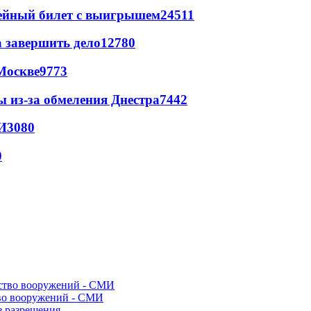
рейный билет с выигрышем
24511
а завершить дело
12780
Москве
9773
ы из-за обмеления Днестра
7442
И
3080
0
во вооружений - СМИ
з разрешения