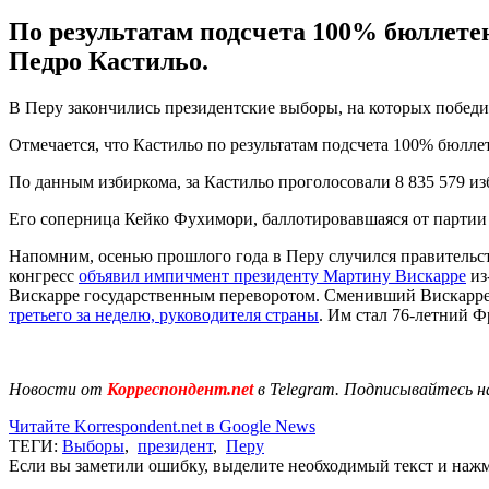
По результатам подсчета 100% бюллете
Педро Кастильо.
В Перу закончились президентские выборы, на которых победи
Отмечается, что Кастильо по результатам подсчета 100% бюлле
По данным избиркома, за Кастильо проголосовали 8 835 579 из
Его соперница Кейко Фухимори, баллотировавшаяся от партии Н
Напомним, осенью прошлого года в Перу случился правительств
конгресс
объявил импичмент президенту Мартину Вискарре
из
Вискарре государственным переворотом. Сменивший Вискарр
третьего за неделю, руководителя страны
. Им стал 76-летний Ф
Новости от
Корреспондент.net
в Telegram. Подписывайтесь н
Читайте Korrespondent.net в Google News
ТЕГИ:
Выборы
,
президент
,
Перу
Если вы заметили ошибку, выделите необходимый текст и нажми