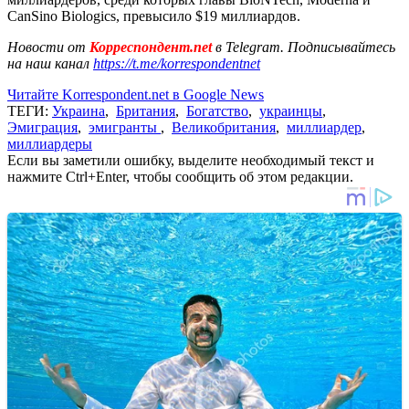
CanSino Biologics, превысило $19 миллиардов.
Новости от
Корреспондент.net
в Telegram. Подписывайтесь
на наш канал
https://t.me/korrespondentnet
Читайте Korrespondent.net в Google News
ТЕГИ:
Украина
,
Британия
,
Богатство
,
украинцы
,
Эмиграция
,
эмигранты
,
Великобритания
,
миллиардер
,
миллиардеры
Если вы заметили ошибку, выделите необходимый текст и
нажмите Ctrl+Enter, чтобы сообщить об этом редакции.