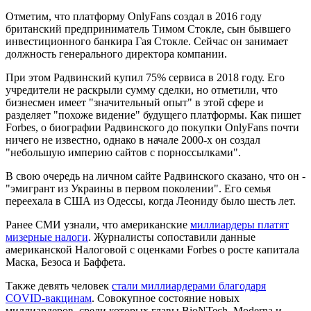
Отметим, что платформу OnlyFans создал в 2016 году
британский предприниматель Тимом Стокле, сын бывшего
инвестиционного банкира Гая Стокле. Сейчас он занимает
должность генерального директора компании.
При этом Радвинский купил 75% сервиса в 2018 году. Его
учредители не раскрыли сумму сделки, но отметили, что
бизнесмен имеет "значительный опыт" в этой сфере и
разделяет "похоже видение" будущего платформы. Как пишет
Forbes, о биографии Радвинского до покупки OnlyFans почти
ничего не известно, однако в начале 2000-х он создал
"небольшую империю сайтов с порноссылками".
В свою очередь на личном сайте Радвинского сказано, что он -
"эмигрант из Украины в первом поколении". Его семья
переехала в США из Одессы, когда Леониду было шесть лет.
Ранее СМИ узнали, что американские
миллиардеры платят
мизерные налоги
. Журналисты сопоставили данные
американской Налоговой с оценками Forbes о росте капитала
Маска, Безоса и Баффета.
Также девять человек
стали миллиардерами благодаря
COVID-вакцинам
. Совокупное состояние новых
миллиардеров, среди которых главы BioNTech, Moderna и