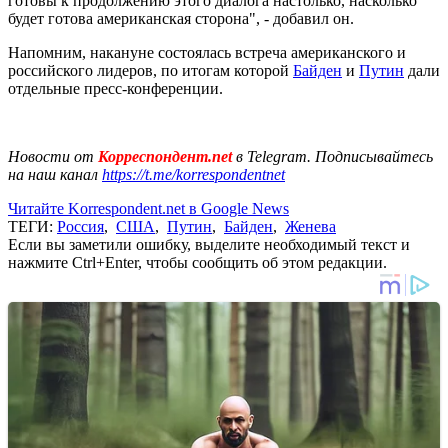
готовы к продолжению этого диалога настолько, насколько
будет готова американская сторона", - добавил он.
Напомним, накануне состоялась встреча американского и
российского лидеров, по итогам которой
Байден
и
Путин
дали
отдельные пресс-конференции.
Новости от
Корреспондент.net
в Telegram. Подписывайтесь
на наш канал
https://t.me/korrespondentnet
Читайте Korrespondent.net в Google News
ТЕГИ:
Россия
,
США
,
Путин
,
Байден
,
Женева
Если вы заметили ошибку, выделите необходимый текст и
нажмите Ctrl+Enter, чтобы сообщить об этом редакции.