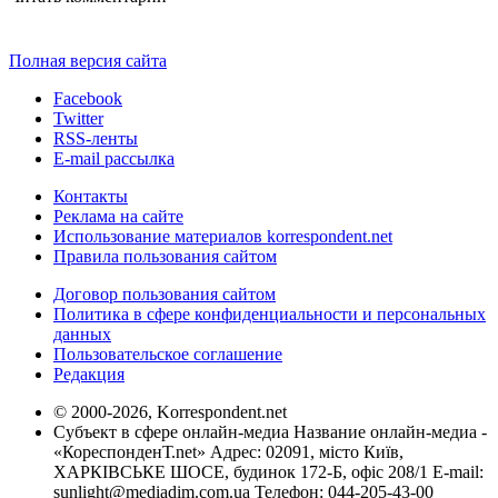
Полная версия сайта
Facebook
Twitter
RSS-ленты
E-mail рассылка
Контакты
Реклама на сайте
Использование материалов korrespondent.net
Правила пользования сайтом
Договор пользования сайтом
Политика в сфере конфиденциальности и персональных
данных
Пользовательское соглашение
Редакция
© 2000-2026, Korrespondent.net
Субъект в сфере онлайн-медиа Название онлайн-медиа -
«КореспонденТ.net» Адрес: 02091, місто Київ,
ХАРКІВСЬКЕ ШОСЕ, будинок 172-Б, офіс 208/1 E-mail:
sunlight@mediadim.com.ua
Телефон: 044-205-43-00