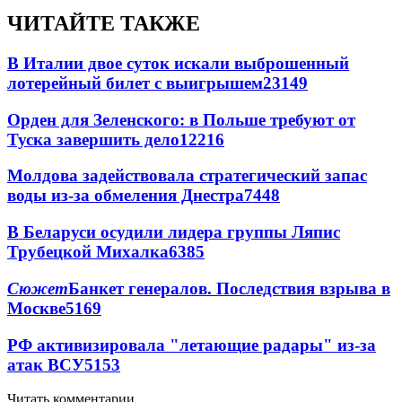
ЧИТАЙТЕ ТАКЖЕ
В Италии двое суток искали выброшенный
лотерейный билет с выигрышем
23149
Орден для Зеленского: в Польше требуют от
Туска завершить дело
12216
Молдова задействовала стратегический запас
воды из-за обмеления Днестра
7448
В Беларуси осудили лидера группы Ляпис
Трубецкой Михалка
6385
Сюжет
Банкет генералов. Последствия взрыва в
Москве
5169
РФ активизировала "летающие радары" из-за
атак ВСУ
5153
Читать комментарии