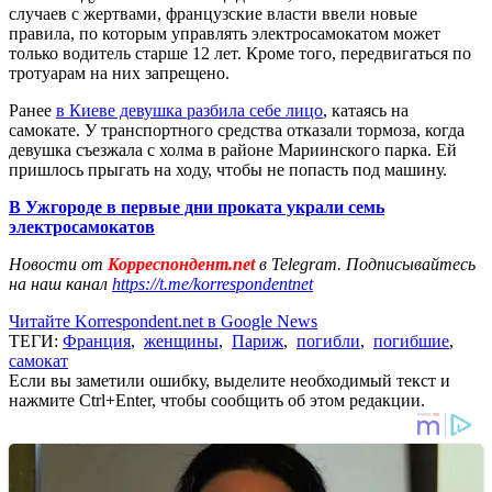
случаев с жертвами, французские власти ввели новые
правила, по которым управлять электросамокатом может
только водитель старше 12 лет. Кроме того, передвигаться по
тротуарам на них запрещено.
Ранее
в Киеве девушка разбила себе лицо
, катаясь на
самокате. У транспортного средства отказали тормоза, когда
девушка съезжала с холма в районе Мариинского парка. Ей
пришлось прыгать на ходу, чтобы не попасть под машину.
В Ужгороде в первые дни проката украли семь
электросамокатов
Новости от
Корреспондент.net
в Telegram. Подписывайтесь
на наш канал
https://t.me/korrespondentnet
Читайте Korrespondent.net в Google News
ТЕГИ:
Франция
,
женщины
,
Париж
,
погибли
,
погибшие
,
самокат
Если вы заметили ошибку, выделите необходимый текст и
нажмите Ctrl+Enter, чтобы сообщить об этом редакции.