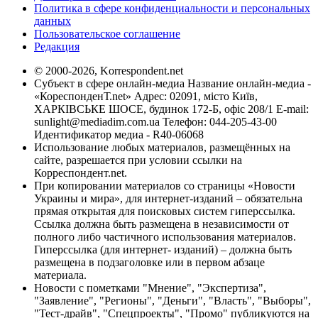
Политика в сфере конфиденциальности и персональных
данных
Пользовательское соглашение
Редакция
© 2000-2026, Korrespondent.net
Субъект в сфере онлайн-медиа Название онлайн-медиа -
«КореспонденТ.net» Адрес: 02091, місто Київ,
ХАРКІВСЬКЕ ШОСЕ, будинок 172-Б, офіс 208/1 E-mail:
sunlight@mediadim.com.ua
Телефон: 044-205-43-00
Идентификатор медиа - R40-06068
Использование любых материалов, размещённых на
сайте, разрешается при условии ссылки на
Корреспондент.net.
При копировании материалов со страницы «Новости
Украины и мира», для интернет-изданий – обязательна
прямая открытая для поисковых систем гиперссылка.
Ссылка должна быть размещена в независимости от
полного либо частичного использования материалов.
Гиперссылка (для интернет- изданий) – должна быть
размещена в подзаголовке или в первом абзаце
материала.
Новости с пометками "Мнение", "Экспертиза",
"Заявление", "Регионы", "Деньги", "Власть", "Выборы",
"Тест-драйв", "Спецпроекты", "Промо" публикуются на