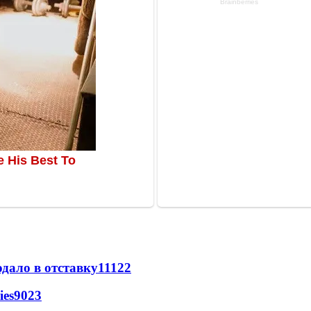
дало в отставку
11122
ies
9023