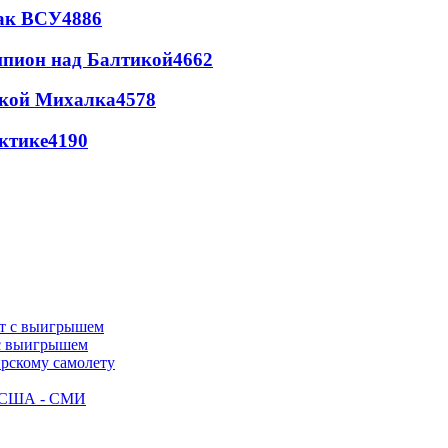
так ВСУ
4886
шпион над Балтикой
4662
цкой Михалка
4578
ктике
4190
 с выигрышем
ирскому самолету
ак США - СМИ