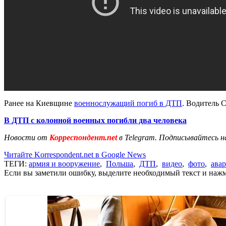
Ранее на Киевщине
военнослужащий погиб в ДТП
. Водитель C
В ДТП с колонной военных погибли два человека
Новости от
Корреспондент.net
в Telegram. Подписывайтесь н
Читайте Korrespondent.net в Google News
ТЕГИ:
армия и вооружение
,
Польша
,
ДТП
,
видео
,
фото
,
ава
Если вы заметили ошибку, выделите необходимый текст и нажми