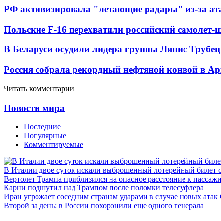
РФ активизировала "летающие радары" из-за а
Польские F-16 перехватили российский самолет-
В Беларуси осудили лидера группы Ляпис Трубе
Россия собрала рекордный нефтяной конвой в Ар
Читать комментарии
Новости мира
Последние
Популярные
Комментируемые
В Италии двое суток искали выброшенный лотерейный билет
Вертолет Трампа приблизился на опасное расстояние к пассаж
Карни подшутил над Трампом после поломки телесуфлера
Иран угрожает соседним странам ударами в случае новых ат
Второй за день: в России похоронили еще одного генерала