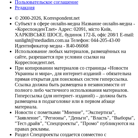
Пользовательское соглашение
Редакция
© 2000-2026, Korrespondent.net
Субъект в сфере онлайн-медиа Название онлайн-медиа -
«КореспонденТ.net» Адрес: 02091, місто Київ,
ХАРКІВСЬКЕ ШОСЕ, будинок 172-Б, офіс 208/1 E-mail:
sunlight@mediadim.com.ua
Телефон: 044-205-43-00
Идентификатор медиа - R40-06068
Использование любых материалов, размещённых на
сайте, разрешается при условии ссылки на
Корреспондент.net.
При копировании материалов со страницы «Новости
Украины и мира», для интернет-изданий – обязательна
прямая открытая для поисковых систем гиперссылка.
Ссылка должна быть размещена в независимости от
полного либо частичного использования материалов.
Гиперссылка (для интернет- изданий) – должна быть
размещена в подзаголовке или в первом абзаце
материала.
Новости с пометками "Мнение", "Экспертиза",
"Заявление", "Регионы", "Деньги", "Власть", "Выборы",
"Тест-драйв", "Спецпроекты", "Промо" публикуются на
правах рекламы.
Раздел Спецпроекты создается совместно с