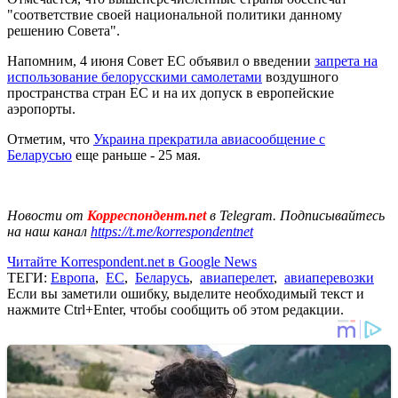
"соответствие своей национальной политики данному
решению Совета".
Напомним, 4 июня Совет ЕС объявил о введении
запрета на
использование белорусскими самолетами
воздушного
пространства стран ЕС и на их допуск в европейские
аэропорты.
Отметим, что
Украина прекратила авиасообщение с
Беларусью
еще раньше - 25 мая.
Новости от
Корреспондент.net
в Telegram. Подписывайтесь
на наш канал
https://t.me/korrespondentnet
Читайте Korrespondent.net в Google News
ТЕГИ:
Европа
,
ЕС
,
Беларусь
,
авиаперелет
,
авиаперевозки
Если вы заметили ошибку, выделите необходимый текст и
нажмите Ctrl+Enter, чтобы сообщить об этом редакции.