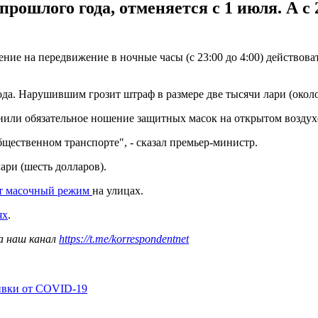
рошлого года, отменяется с 1 июля. А 
ние на передвижение в ночные часы (с 23:00 до 4:00) действова
ода. Нарушившим грозит штраф в размере две тысячи лари (около
менили обязательное ношение защитных масок на открытом воздух
щественном транспорте", - сказал премьер-министр.
ари (шесть долларов).
т масочный режим
на улицах.
ях
.
а наш канал
https://t.me/korrespondentnet
ивки от COVID-19