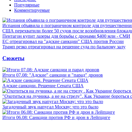
Популярные
Комментируемые
Испания объявила о пограничном контроле для путешественни
США перехватили более 50 судов после возобновления блокад
Пентагон купит лазеры для борьбы с дронами $400 млн - СМИ
ЕС отреагировал на "адские санкции" США против России
Трамп резко отреагировал на решение суда по бальному залу
Сюжеты
Итоги 07.08: "Адские" санкции и "парад" дронов
Адские санкции. Решение Сената США
"Охотиться на лучника, а не на стрелу". Как Украине бороться 
Загадочный звук напугал Москву: что это было
Итоги 06.08: Санкции против РФ и дрон в Лейпциге