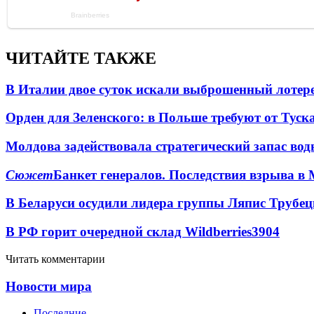
ЧИТАЙТЕ ТАКЖЕ
В Италии двое суток искали выброшенный лоте
Орден для Зеленского: в Польше требуют от Туск
Молдова задействовала стратегический запас вод
Сюжет
Банкет генералов. Последствия взрыва в 
В Беларуси осудили лидера группы Ляпис Трубе
В РФ горит очередной склад Wildberries
3904
Читать комментарии
Новости мира
Последние