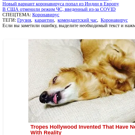
Новый вариант коронавируса попал из Индии в Европу
В США отменили режим ЧС, введенный из-за COVID
СПЕЦТЕМА:
Коронавирус
ТЕГИ:
Грузия
,
карантин
,
комендантский час
,
Коронавирус
Если вы заметили ошибку, выделите необходимый текст и нажми