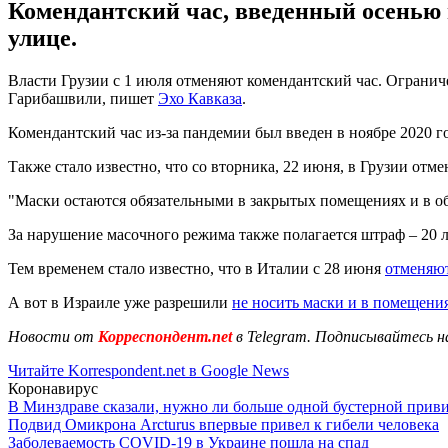
Комендантский час, введенный осенью п
улице.
Власти Грузии с 1 июля отменяют комендантский час. Ограниче
Гарибашвили, пишет
Эхо Кавказа
.
Комендантский час из-за пандемии был введен в ноябре 2020 г
Также стало известно, что со вторника, 22 июня, в Грузии от
"Маски остаются обязательными в закрытых помещениях и в об
За нарушение масочного режима также полагается штраф – 20 л
Тем временем стало известно, что в Италии с 28 июня
отменяю
А вот в Израиле уже разрешили
не носить маски и в помещени
Новости от
Корреспондент.net
в Telegram. Подписывайтесь н
Читайте Korrespondent.net в Google News
Коронавирус
В Минздраве сказали, нужно ли больше одной бустерной прив
Подвид Омикрона Arcturus впервые привел к гибели человека
Заболеваемость COVID-19 в Украине пошла на спад