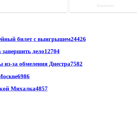
рейный билет с выигрышем
24426
а завершить дело
12704
ы из-за обмеления Днестра
7582
Москве
6986
цкой Михалка
4857