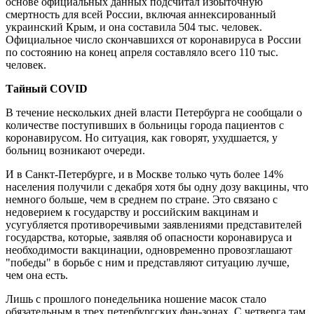
основе официальных данных подсчитал избыточную
смертность для всей России, включая аннексированный
украинский Крым, и она составила 504 тыс. человек.
Официальное число скончавшихся от коронавируса в России
по состоянию на конец апреля составляло всего 110 тыс.
человек.
Тайный
COVID
В течение нескольких дней власти Петербурга не сообщали о
количестве поступивших в больницы города пациентов с
коронавирусом. Но ситуация, как говорят, ухудшается, у
больниц возникают очереди.
И в Санкт-Петербурге, и в Москве только чуть более 14%
населения получили с декабря хотя бы одну дозу вакцины, что
немного больше, чем в среднем по стране. Это связано с
недоверием к государству и российским вакцинам и
усугубляется противоречивыми заявлениями представителей
государства, которые, заявляя об опасности коронавируса и
необходимости вакцинации, одновременно провозглашают
"победы" в борьбе с ним и представляют ситуацию лучше,
чем она есть.
Лишь с прошлого понедельника ношение масок стало
обязательным в трех петербургских фан-зонах. С четверга там