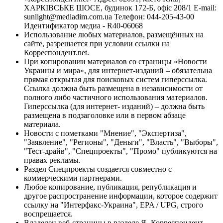
ХАРКІВСЬКЕ ШОСЕ, будинок 172-Б, офіс 208/1 E-mail:
sunlight@mediadim.com.ua
Телефон: 044-205-43-00
Идентификатор медиа - R40-06068
Использование любых материалов, размещённых на
сайте, разрешается при условии ссылки на
Корреспондент.net.
При копировании материалов со страницы «Новости
Украины и мира», для интернет-изданий – обязательна
прямая открытая для поисковых систем гиперссылка.
Ссылка должна быть размещена в независимости от
полного либо частичного использования материалов.
Гиперссылка (для интернет- изданий) – должна быть
размещена в подзаголовке или в первом абзаце
материала.
Новости с пометками "Мнение", "Экспертиза",
"Заявление", "Регионы", "Деньги", "Власть", "Выборы",
"Тест-драйв", "Спецпроекты", "Промо" публикуются на
правах рекламы.
Раздел Спецпроекты создается совместно с
коммерческими партнерами.
Любое копирование, публикация, републикация и
другое распространение информации, которое содержит
ссылку на "Интерфакс-Украина", EPA / UPG, строго
воспрещается.
Владелец веб-страницы в разделе Я- Корреспондент