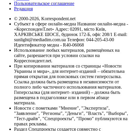
Пользовательское соглашение
Редакция
© 2000-2026, Korrespondent.net
Субъект в сфере онлайн-медиа Название онлайн-медиа -
«КореспонденТ.net» Адрес: 02091, місто Київ,
ХАРКІВСЬКЕ ШОСЕ, будинок 172-Б, офіс 208/1 E-mail:
sunlight@mediadim.com.ua
Телефон: 044-205-43-00
Идентификатор медиа - R40-06068
Использование любых материалов, размещённых на
сайте, разрешается при условии ссылки на
Корреспондент.net.
При копировании материалов со страницы «Новости
Украины и мира», для интернет-изданий – обязательна
прямая открытая для поисковых систем гиперссылка.
Ссылка должна быть размещена в независимости от
полного либо частичного использования материалов.
Гиперссылка (для интернет- изданий) – должна быть
размещена в подзаголовке или в первом абзаце
материала.
Новости с пометками "Мнение", "Экспертиза",
"Заявление", "Регионы", "Деньги", "Власть", "Выборы",
"Тест-драйв", "Спецпроекты", "Промо" публикуются на
правах рекламы.
Раздел Спецпроекты создается совместно с