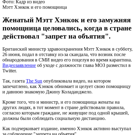
Фото: Кадр из видео
Мэтт Хэнкок и его помощница
Женатый Мэтт Хэнкок и его замужняя
помощница целовались, когда в стране
действовал "запрет на объятия".
Британский министр здравоохранения Мэтт Хэнкок в субботу,
26 июня, подал в отставку из-за скандала, что возник после
обнародования в СМИ видео его поцелуя во время карантина.
Видеозаявление
об уходе с должности глава МОЗ разместил в
Twitter.
Так, газета
The Sun
опубликовала видео, на котором
запечатлено, как Хэнкок обнимает и целует свою помощницу
и давнюю знакомую Джину Коладанджело.
Кроме того, что и министр, и его помощница женаты на
других людях, в тот момент в стране действовали правила,
согласно которым граждане, не живущие под одной крышей,
должны были соблюдать социальную дистанцию.
Как подчеркивает издание, именно Хэнкок активно выступал
за соблюдение "запрета на объятия".