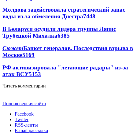
Молдова задействовала стратегический запас
воды из-за обмеления Днестра
7448
В Беларуси осудили лидера группы Ляпис
Трубецкой Михалка
6385
Сюжет
Банкет генералов. Последствия взрыва в
Москве
5169
РФ активизировала "летающие радары" из-за
атак ВСУ
5153
Читать комментарии
Полная версия сайта
Facebook
Twitter
RSS-ленты
E-mail рассылка