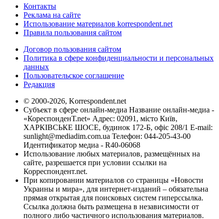
Контакты
Реклама на сайте
Использование материалов korrespondent.net
Правила пользования сайтом
Договор пользования сайтом
Политика в сфере конфиденциальности и персональных
данных
Пользовательское соглашение
Редакция
© 2000-2026, Korrespondent.net
Субъект в сфере онлайн-медиа Название онлайн-медиа -
«КореспонденТ.net» Адрес: 02091, місто Київ,
ХАРКІВСЬКЕ ШОСЕ, будинок 172-Б, офіс 208/1 E-mail:
sunlight@mediadim.com.ua
Телефон: 044-205-43-00
Идентификатор медиа - R40-06068
Использование любых материалов, размещённых на
сайте, разрешается при условии ссылки на
Корреспондент.net.
При копировании материалов со страницы «Новости
Украины и мира», для интернет-изданий – обязательна
прямая открытая для поисковых систем гиперссылка.
Ссылка должна быть размещена в независимости от
полного либо частичного использования материалов.