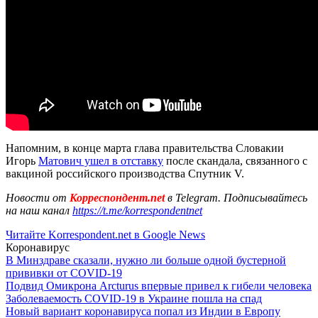
Напомним, в конце марта глава правительства Словакии
Игорь
Матович ушел в отставку
после скандала, связанного с
вакциной российского производства Спутник V.
Новости от
Корреспондент.net
в Telegram. Подписывайтесь
на наш канал
https://t.me/korrespondentnet
Читайте Korrespondent.net в Google News
Коронавирус
В Минздраве сказали, нужно ли больше одной бустерной
прививки от COVID-19
Подвид Омикрона Arcturus впервые привел к гибели человека
Заболеваемость COVID-19 в Украине пошла на спад
Новый вариант коронавируса попал из Индии в Европу