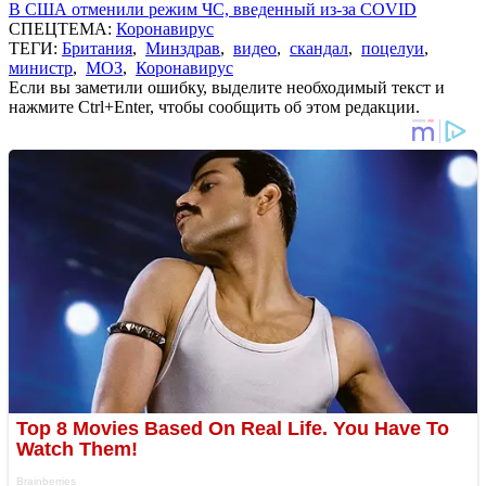
В США отменили режим ЧС, введенный из-за COVID
СПЕЦТЕМА:
Коронавирус
ТЕГИ:
Британия
,
Минздрав
,
видео
,
скандал
,
поцелуи
,
министр
,
МОЗ
,
Коронавирус
Если вы заметили ошибку, выделите необходимый текст и
нажмите Ctrl+Enter, чтобы сообщить об этом редакции.