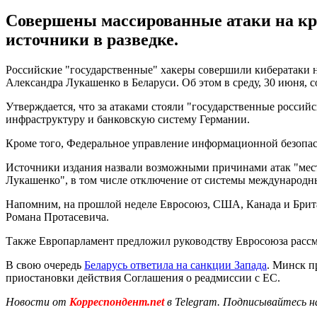
Совершены массированные атаки на кр
источники в разведке.
Российские "государственные" хакеры совершили кибератаки н
Александра Лукашенко в Беларуси. Об этом в среду, 30 июня, 
Утверждается, что за атаками стояли "государственные россий
инфраструктуру и банковскую систему Германии.
Кроме того, Федеральное управление информационной безопасн
Источники издания назвали возможными причинами атак "месть
Лукашенко", в том числе отключение от системы международ
Напомним, на прошлой неделе Евросоюз, США, Канада и Бри
Романа Протасевича.
Также Европарламент предложил руководству Евросоюза расс
В свою очередь
Беларусь ответила на санкции Запада
. Минск п
приостановки действия Соглашения о реадмиссии с ЕС.
Новости от
Корреспондент.net
в Telegram. Подписывайтесь н