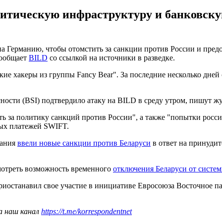
итическую инфраструктуру и банковску
а Германию, чтобы отомстить за санкции против России и пред
сообщает
BILD
со ссылкой на источники в разведке.
ские хакеры из группы Fancy Bear". За последние несколько дн
ости (BSI) подтвердило атаку на BILD в среду утром, пишут ж
 за политику санкций против России", а также "попытки росси
ных платежей SWIFT.
тания
ввели новые санкции против Беларуси
в ответ на принудит
мотреть возможность временного
отключения Беларуси от систе
риостанавил свое участие в инициативе Евросоюза Восточное п
а наш канал
https://t.me/korrespondentnet