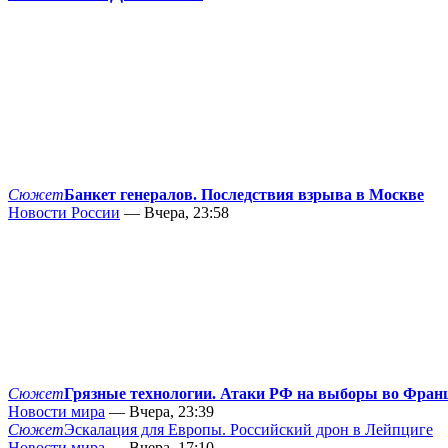
Сюжет
Банкет генералов. Последствия взрыва в Москве
Новости России
— Вчера, 23:58
Сюжет
Грязные технологии. Атаки РФ на выборы во Фран
Новости мира
— Вчера, 23:39
Сюжет
Эскалация для Европы. Российский дрон в Лейпциге
Новости мира
— Вчера, 17:10