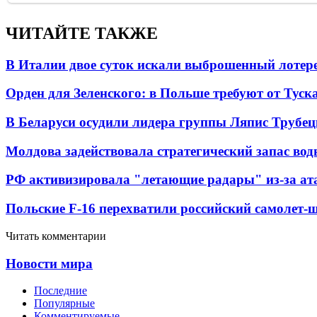
ЧИТАЙТЕ ТАКЖЕ
В Италии двое суток искали выброшенный лоте
Орден для Зеленского: в Польше требуют от Туск
В Беларуси осудили лидера группы Ляпис Трубе
Молдова задействовала стратегический запас вод
РФ активизировала "летающие радары" из-за а
Польские F-16 перехватили российский самолет-
Читать комментарии
Новости мира
Последние
Популярные
Комментируемые