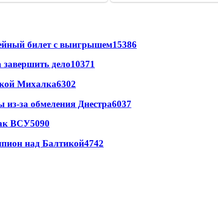
рейный билет с выигрышем
15386
а завершить дело
10371
цкой Михалка
6302
ы из-за обмеления Днестра
6037
так ВСУ
5090
шпион над Балтикой
4742