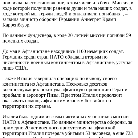
повлияла на его становление, в том числе и в боях. Миссия, в
ходе которой получили ранения души и тела наших солдат, в
ходе которой мы теряли людей и оплакивали погибших", –
заявила министр обороны Германии Аннегрет Крамп-
Карренбауэр.
По данным бундесвера, в ходе 20-летней миссии погибли 59
немецких солдат.
До мая в Афганистане находились 1100 немецких солдат.
Германия среди стран НАТО обладала вторым по
численности военным контингентом в Афганистане, уступая
лишь США.
Также Италия завершила операцию по выводу своего
контингента из Афганистана. Несколько десятков
военнослужащих покинула афганскую провинцию Герат и
прибыли в аэропорт Пизы. При этом Италия продолжит
оказывать помощь афганским властям без войск на
территории их страны.
Италия была одним из самых активных участников миссии
НАТО в Афганистане. По данным министерства обороны, за
примерно 20 лет военного присутствия на афганской
территории Италия потеряла убитыми 53 человека, а еще 723