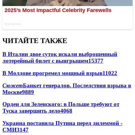
ЧИТАЙТЕ ТАКЖЕ
В Италии двое суток искали выброшенный
лотерейный билет с выигрышем
15377
В Молдове прогремел мощный взрыв
11022
Сюжет
Банкет генералов. Последствия взрыва в
Москве
9889
Орден для Зеленского: в Польше требуют от
Туска завершить дело
4068
Украина поставила Путина перед дилеммой -
СМИ
3147