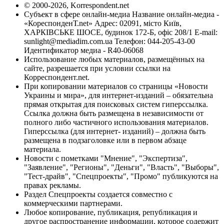
© 2000-2026, Korrespondent.net
Субъект в сфере онлайн-медиа Название онлайн-медиа -
«КореспонденТ.net» Адрес: 02091, місто Київ,
ХАРКІВСЬКЕ ШОСЕ, будинок 172-Б, офіс 208/1 E-mail:
sunlight@mediadim.com.ua
Телефон: 044-205-43-00
Идентификатор медиа - R40-06068
Использование любых материалов, размещённых на
сайте, разрешается при условии ссылки на
Корреспондент.net.
При копировании материалов со страницы «Новости
Украины и мира», для интернет-изданий – обязательна
прямая открытая для поисковых систем гиперссылка.
Ссылка должна быть размещена в независимости от
полного либо частичного использования материалов.
Гиперссылка (для интернет- изданий) – должна быть
размещена в подзаголовке или в первом абзаце
материала.
Новости с пометками "Мнение", "Экспертиза",
"Заявление", "Регионы", "Деньги", "Власть", "Выборы",
"Тест-драйв", "Спецпроекты", "Промо" публикуются на
правах рекламы.
Раздел Спецпроекты создается совместно с
коммерческими партнерами.
Любое копирование, публикация, републикация и
другое распространение информации, которое содержит