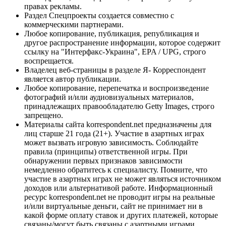
правах рекламы.
Раздел Спецпроекты создается совместно с
коммерческими партнерами.
Любое копирование, публикация, републикация и
другое распространение информации, которое содержит
ссылку на "Интерфакс-Украина", EPA / UPG, строго
воспрещается.
Владелец веб-страницы в разделе Я- Корреспондент
является автор публикации.
Любое копирование, перепечатка и воспроизведение
фотографий и/или аудиовизуальных материалов,
принадлежащих правообладателю Getty Images, строго
запрещено.
Материалы сайта korrespondent.net предназначены для
лиц старше 21 года (21+). Участие в азартных играх
может вызвать игровую зависимость. Соблюдайте
правила (принципы) ответственной игры. При
обнаружении первых признаков зависимости
немедленно обратитесь к специалисту. Помните, что
участие в азартных играх не может являться источником
доходов или альтернативой работе. Информационный
ресурс korrespondent.net не проводит игры на реальные
и/или виртуальные деньги, сайт не принимает ни в
какой форме оплату ставок и других платежей, которые
связаны/могут быть связаны с азартными играми,