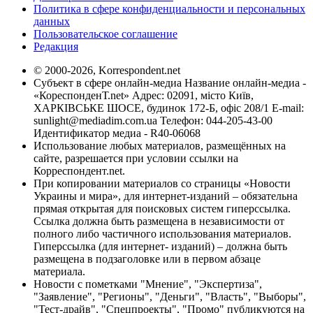
Политика в сфере конфиденциальности и персональных
данных
Пользовательское соглашение
Редакция
© 2000-2026, Korrespondent.net
Субъект в сфере онлайн-медиа Название онлайн-медиа -
«КореспонденТ.net» Адрес: 02091, місто Київ,
ХАРКІВСЬКЕ ШОСЕ, будинок 172-Б, офіс 208/1 E-mail:
sunlight@mediadim.com.ua
Телефон: 044-205-43-00
Идентификатор медиа - R40-06068
Использование любых материалов, размещённых на
сайте, разрешается при условии ссылки на
Корреспондент.net.
При копировании материалов со страницы «Новости
Украины и мира», для интернет-изданий – обязательна
прямая открытая для поисковых систем гиперссылка.
Ссылка должна быть размещена в независимости от
полного либо частичного использования материалов.
Гиперссылка (для интернет- изданий) – должна быть
размещена в подзаголовке или в первом абзаце
материала.
Новости с пометками "Мнение", "Экспертиза",
"Заявление", "Регионы", "Деньги", "Власть", "Выборы",
"Тест-драйв", "Спецпроекты", "Промо" публикуются на