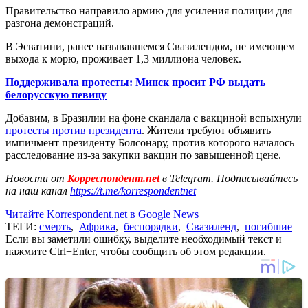
Правительство направило армию для усиления полиции для
разгона демонстраций.
В Эсватини, ранее называвшемся Свазилендом, не имеющем
выхода к морю, проживает 1,3 миллиона человек.
Поддерживала протесты: Минск просит РФ выдать
белорусскую певицу
Добавим, в Бразилии на фоне скандала с вакциной вспыхнули
протесты против президента
. Жители требуют объявить
импичмент президенту Болсонару, против которого началось
расследование из-за закупки вакцин по завышенной цене.
Новости от
Корреспондент.net
в Telegram. Подписывайтесь
на наш канал
https://t.me/korrespondentnet
Читайте Korrespondent.net в Google News
ТЕГИ:
смерть
,
Африка
,
беспорядки
,
Свазиленд
,
погибшие
Если вы заметили ошибку, выделите необходимый текст и
нажмите Ctrl+Enter, чтобы сообщить об этом редакции.