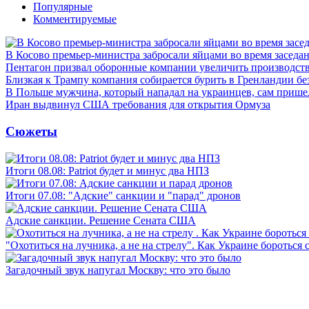
Популярные
Комментируемые
В Косово премьер-министра забросали яйцами во время заседа
Пентагон призвал оборонные компании увеличить производст
Близкая к Трампу компания собирается бурить в Гренландии бе
В Польше мужчина, который нападал на украинцев, сам приш
Иран выдвинул США требования для открытия Ормуза
Сюжеты
Итоги 08.08: Patriot будет и минус два НПЗ
Итоги 07.08: "Адские" санкции и "парад" дронов
Адские санкции. Решение Сената США
"Охотиться на лучника, а не на стрелу". Как Украине бороться 
Загадочный звук напугал Москву: что это было