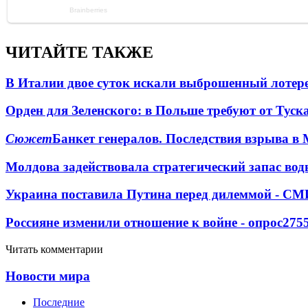
ЧИТАЙТЕ ТАКЖЕ
В Италии двое суток искали выброшенный лоте
Орден для Зеленского: в Польше требуют от Туск
Сюжет
Банкет генералов. Последствия взрыва в 
Молдова задействовала стратегический запас вод
Украина поставила Путина перед дилеммой - СМ
Россияне изменили отношение к войне - опрос
275
Читать комментарии
Новости мира
Последние