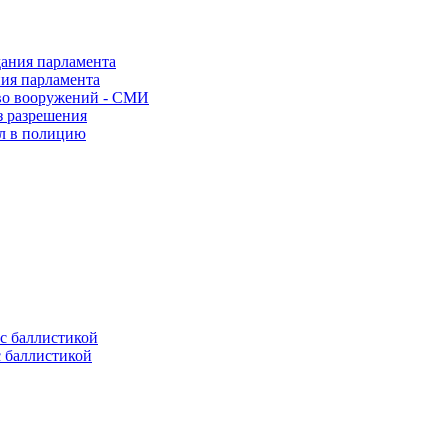
ния парламента
во вооружений - СМИ
з разрешения
ел в полицию
с баллистикой