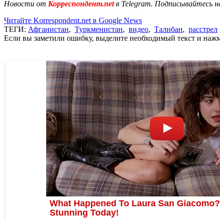
Новости от
Корреспондент.net
в Telegram. Подписывайтесь н
Читайте Korrespondent.net в Google News
ТЕГИ:
Афганистан
,
Туркменистан
,
видео
,
Талибан
,
расстрел
Если вы заметили ошибку, выделите необходимый текст и нажми