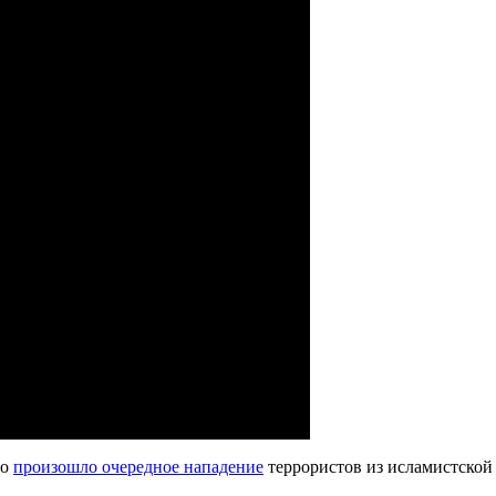
но
произошло очередное нападение
террористов из исламистской