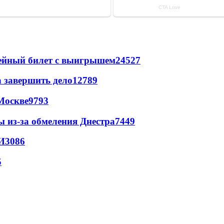
рейный билет с выигрышем
24527
а завершить дело
12789
Москве
9793
ы из-за обмеления Днестра
7449
И
3086
5