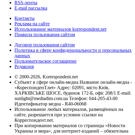
RSS-ленты
E-mail рассылка
Контакты
Реклама на сайте
Использование материалов korrespondent.net
Правила пользования сайтом
Договор пользования сайтом
Политика в сфере конфиденциальности и персональных
данных
Пользовательское соглашение
Редакция
© 2000-2026, Korrespondent.net
Субъект в сфере онлайн-медиа Название онлайн-медиа -
«КореспонденТ.net» Адрес: 02091, місто Київ,
ХАРКІВСЬКЕ ШОСЕ, будинок 172-Б, офіс 208/1 E-mail:
sunlight@mediadim.com.ua
Телефон: 044-205-43-00
Идентификатор медиа - R40-06068
Использование любых материалов, размещённых на
сайте, разрешается при условии ссылки на
Корреспондент.net.
При копировании материалов со страницы «Новости
Украины и мира», для интернет-изданий – обязательна