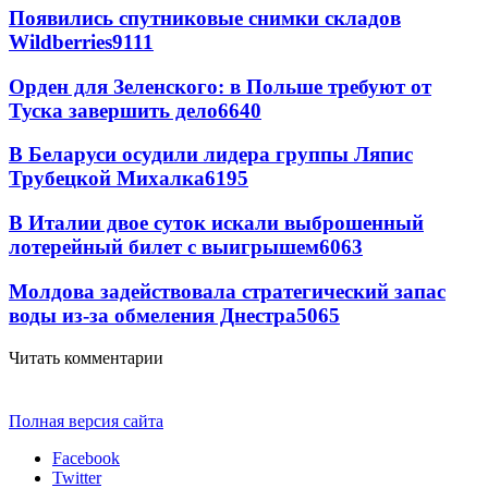
Появились спутниковые снимки складов
Wildberries
9111
Орден для Зеленского: в Польше требуют от
Туска завершить дело
6640
В Беларуси осудили лидера группы Ляпис
Трубецкой Михалка
6195
В Италии двое суток искали выброшенный
лотерейный билет с выигрышем
6063
Молдова задействовала стратегический запас
воды из-за обмеления Днестра
5065
Читать комментарии
Полная версия сайта
Facebook
Twitter