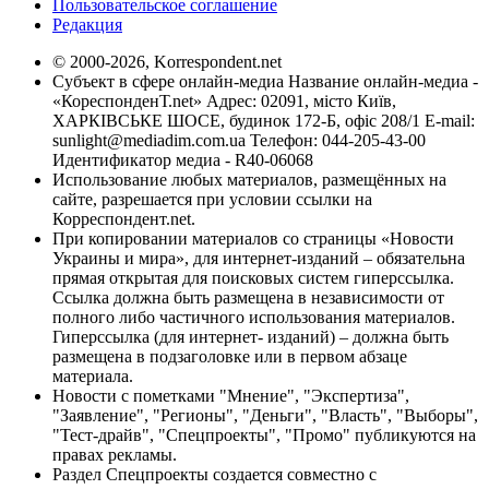
Пользовательское соглашение
Редакция
© 2000-2026, Korrespondent.net
Субъект в сфере онлайн-медиа Название онлайн-медиа -
«КореспонденТ.net» Адрес: 02091, місто Київ,
ХАРКІВСЬКЕ ШОСЕ, будинок 172-Б, офіс 208/1 E-mail:
sunlight@mediadim.com.ua
Телефон: 044-205-43-00
Идентификатор медиа - R40-06068
Использование любых материалов, размещённых на
сайте, разрешается при условии ссылки на
Корреспондент.net.
При копировании материалов со страницы «Новости
Украины и мира», для интернет-изданий – обязательна
прямая открытая для поисковых систем гиперссылка.
Ссылка должна быть размещена в независимости от
полного либо частичного использования материалов.
Гиперссылка (для интернет- изданий) – должна быть
размещена в подзаголовке или в первом абзаце
материала.
Новости с пометками "Мнение", "Экспертиза",
"Заявление", "Регионы", "Деньги", "Власть", "Выборы",
"Тест-драйв", "Спецпроекты", "Промо" публикуются на
правах рекламы.
Раздел Спецпроекты создается совместно с