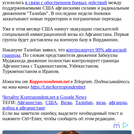
усилились
в связи с обострением боевых действий
между
поддерживаемыми США афганскими силами и радикальным
движением "Талибан". В последние недели боевики
захватывают новые территории и пограничные переходы.
Уже в этом месяце США начнут эвакуацию соискателей
специальной иммиграционной визы из Афганистана. Первая
группа будет доставлена ​​на военную базу в Вирджинии.
Накануне Талибан заявил, что
контролирует 90% афганской
границы
. По словам представителя движения Забиуллы
Муджахеда движение полностью контролирует границы
Афганистана с Таджикистаном, Узбекистаном,
Туркменистаном и Ираном.
Новости от
Корреспондент.net
в Telegram. Подписывайтесь
на наш канал
https://t.me/korrespondentnet
Читайте Korrespondent.net в Google News
ТЕГИ:
Афганистан
,
США
,
Визы
,
Талибан
,
виза
,
афганцы
,
война в афганистане
Если вы заметили ошибку, выделите необходимый текст и
нажмите Ctrl+Enter, чтобы сообщить об этом редакции.