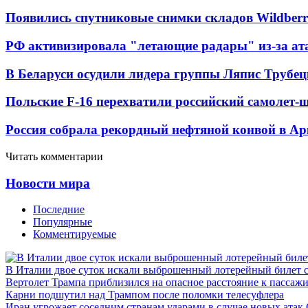
Появились спутниковые снимки складов Wildberr
РФ активизировала "летающие радары" из-за а
В Беларуси осудили лидера группы Ляпис Трубе
Польские F-16 перехватили российский самолет-
Россия собрала рекордный нефтяной конвой в Ар
Читать комментарии
Новости мира
Последние
Популярные
Комментируемые
В Италии двое суток искали выброшенный лотерейный билет
Вертолет Трампа приблизился на опасное расстояние к пассаж
Карни подшутил над Трампом после поломки телесуфлера
Иран угрожает соседним странам ударами в случае новых ат