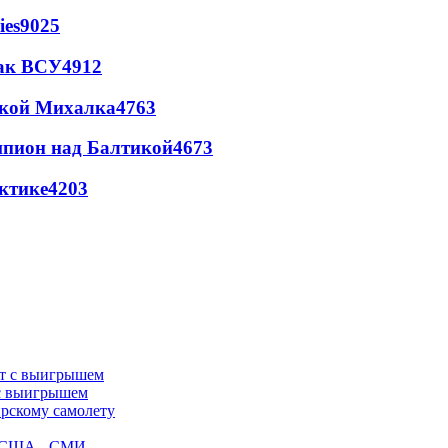
ies
9025
так ВСУ
4912
цкой Михалка
4763
шпион над Балтикой
4673
ктике
4203
 с выигрышем
ирскому самолету
ак США - СМИ