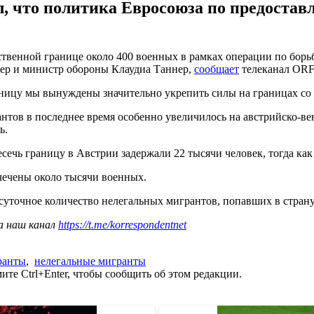
л, что политика Евросоюза по предоста
твенной границе около 400 военных в рамках операции по борьб
мер и министр обороны Клаудиа Таннер,
сообщает
телеканал ORF
аницу мы вынуждены значительно укрепить силы на границах со 
нтов в последнее время особенно увеличилось на австрийско-венг
ь.
сечь границу в Австрии задержали 22 тысячи человек, тогда как 
лечены около тысячи военных.
суточное количество нелегальных мигрантов, попавших в страну 
а наш канал
https://t.me/korrespondentnet
ранты
,
нелегальные мигранты
те Ctrl+Enter, чтобы сообщить об этом редакции.