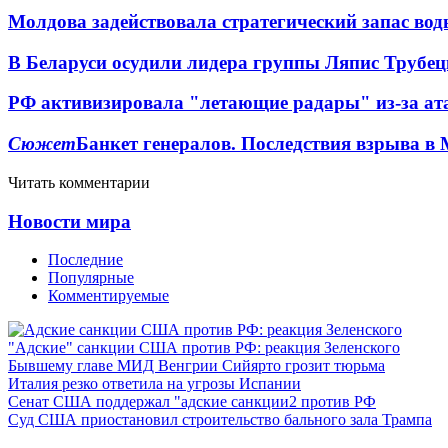
Молдова задействовала стратегический запас вод
В Беларуси осудили лидера группы Ляпис Трубе
РФ активизировала "летающие радары" из-за а
Сюжет
Банкет генералов. Последствия взрыва в 
Читать комментарии
Новости мира
Последние
Популярные
Комментируемые
"Адские" санкции США против РФ: реакция Зеленского
Бывшему главе МИД Венгрии Сийярто грозит тюрьма
Италия резко ответила на угрозы Испании
Сенат США поддержал "адские санкции2 против РФ
Суд США приостановил строительство бального зала Трампа