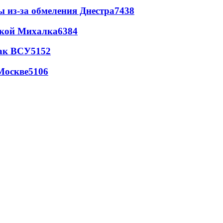
ы из-за обмеления Днестра
7438
цкой Михалка
6384
так ВСУ
5152
Москве
5106