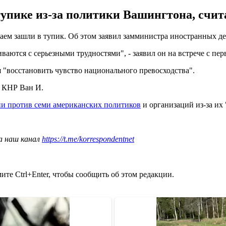
упике из-за политики Вашингтона, счит
таем зашли в тупик. Об этом заявил замминистра иностранных д
аются с серьезными трудностями", - заявил он на встрече с п
 "восстановить чувство национального превосходства".
Д КНР Ван И.
ии против семи американских политиков
и организаций из-за их
а наш канал
https://t.me/korrespondentnet
те Ctrl+Enter, чтобы сообщить об этом редакции.