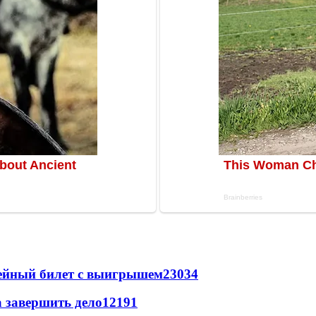
рейный билет с выигрышем
23034
а завершить дело
12191