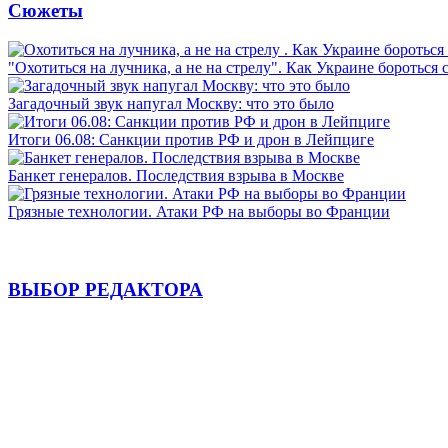
Сюжеты
"Охотиться на лучника, а не на стрелу". Как Украине бороться 
Загадочный звук напугал Москву: что это было
Итоги 06.08: Санкции против РФ и дрон в Лейпциге
Банкет генералов. Последствия взрыва в Москве
Грязные технологии. Атаки РФ на выборы во Франции
ВЫБОР РЕДАКТОРА