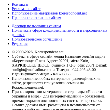
Контакты
Реклама на сайте
Использование материалов korrespondent.net
Правила пользования сайтом
Договор пользования сайтом
Политика в сфере конфиденциальности и персональных
данных
Пользовательское соглашение
Редакция
© 2000-2026, Korrespondent.net
Субъект в сфере онлайн-медиа Название онлайн-медиа -
«КореспонденТ.net» Адрес: 02091, місто Київ,
ХАРКІВСЬКЕ ШОСЕ, будинок 172-Б, офіс 208/1 E-mail:
sunlight@mediadim.com.ua
Телефон: 044-205-43-00
Идентификатор медиа - R40-06068
Использование любых материалов, размещённых на
сайте, разрешается при условии ссылки на
Корреспондент.net.
При копировании материалов со страницы «Новости
Украины и мира», для интернет-изданий – обязательна
прямая открытая для поисковых систем гиперссылка.
Ссылка должна быть размещена в независимости от
полного либо частичного использования материалов.