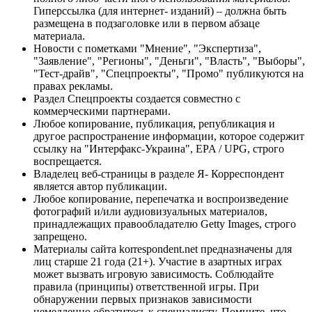
Гиперссылка (для интернет- изданий) – должна быть
размещена в подзаголовке или в первом абзаце
материала.
Новости с пометками "Мнение", "Экспертиза",
"Заявление", "Регионы", "Деньги", "Власть", "Выборы",
"Тест-драйв", "Спецпроекты", "Промо" публикуются на
правах рекламы.
Раздел Спецпроекты создается совместно с
коммерческими партнерами.
Любое копирование, публикация, републикация и
другое распространение информации, которое содержит
ссылку на "Интерфакс-Украина", EPA / UPG, строго
воспрещается.
Владелец веб-страницы в разделе Я- Корреспондент
является автор публикации.
Любое копирование, перепечатка и воспроизведение
фотографий и/или аудиовизуальных материалов,
принадлежащих правообладателю Getty Images, строго
запрещено.
Материалы сайта korrespondent.net предназначены для
лиц старше 21 года (21+). Участие в азартных играх
может вызвать игровую зависимость. Соблюдайте
правила (принципы) ответственной игры. При
обнаружении первых признаков зависимости
немедленно обратитесь к специалисту. Помните, что