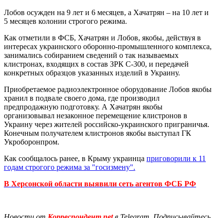
Лобов осужден на 9 лет и 6 месяцев, а Хачатрян – на 10 лет и
5 месяцев колонии строгого режима.
Как отметили в ФСБ, Хачатрян и Лобов, якобы, действуя в
интересах украинского оборонно-промышленного комплекса,
занимались собиранием сведений о так называемых
клистронах, входящих в состав ЗРК С-300, и передачей
конкретных образцов указанных изделий в Украину.
Приобретаемое радиоэлектронное оборудование Лобов якобы
хранил в подвале своего дома, где производил
предпродажную подготовку. А Хачатрян якобы
организовывал незаконное перемещение клистронов в
Украину через жителей российско-украинского приграничья.
Конечным получателем клистронов якобы выступал ГК
Укроборонпром.
Как сообщалось ранее, в Крыму украинца
приговорили к 11
годам строгого режима за "госизмену".
В Херсонской области выявили сеть агентов ФСБ РФ
Новости от
Корреспондент.net
в Telegram. Подписывайтесь