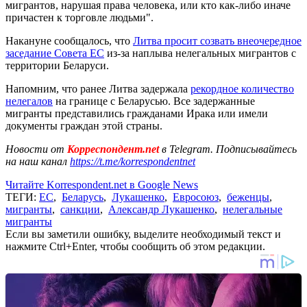
мигрантов, нарушая права человека, или кто как-либо иначе
причастен к торговле людьми".
Накануне сообщалось, что
Литва просит созвать внеочередное
заседание Совета ЕС
из-за наплыва нелегальных мигрантов с
территории Беларуси.
Напомним, что ранее Литва задержала
рекордное количество
нелегалов
на границе с Беларусью. Все задержанные
мигранты представились гражданами Ирака или имели
документы граждан этой страны.
Новости от
Корреспондент.net
в Telegram. Подписывайтесь
на наш канал
https://t.me/korrespondentnet
Читайте Korrespondent.net в Google News
ТЕГИ:
ЕС
,
Беларусь
,
Лукашенко
,
Евросоюз
,
беженцы
,
мигранты
,
санкции
,
Александр Лукашенко
,
нелегальные
мигранты
Если вы заметили ошибку, выделите необходимый текст и
нажмите Ctrl+Enter, чтобы сообщить об этом редакции.