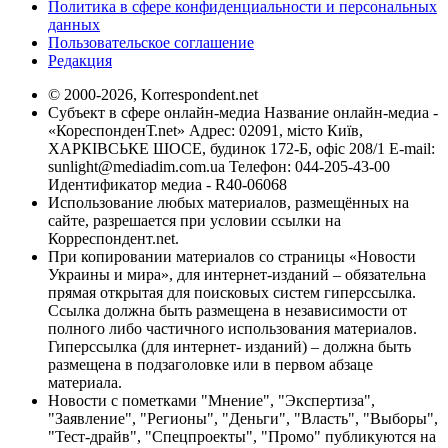
Политика в сфере конфиденциальности и персональных
данных
Пользовательское соглашение
Редакция
© 2000-2026, Korrespondent.net
Субъект в сфере онлайн-медиа Название онлайн-медиа -
«КореспонденТ.net» Адрес: 02091, місто Київ,
ХАРКІВСЬКЕ ШОСЕ, будинок 172-Б, офіс 208/1 E-mail:
sunlight@mediadim.com.ua
Телефон: 044-205-43-00
Идентификатор медиа - R40-06068
Использование любых материалов, размещённых на
сайте, разрешается при условии ссылки на
Корреспондент.net.
При копировании материалов со страницы «Новости
Украины и мира», для интернет-изданий – обязательна
прямая открытая для поисковых систем гиперссылка.
Ссылка должна быть размещена в независимости от
полного либо частичного использования материалов.
Гиперссылка (для интернет- изданий) – должна быть
размещена в подзаголовке или в первом абзаце
материала.
Новости с пометками "Мнение", "Экспертиза",
"Заявление", "Регионы", "Деньги", "Власть", "Выборы",
"Тест-драйв", "Спецпроекты", "Промо" публикуются на