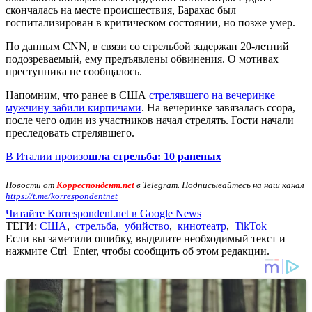
скончалась на месте происшествия, Барахас был
госпитализирован в критическом состоянии, но позже умер.
По данным CNN, в связи со стрельбой задержан 20-летний
подозреваемый, ему предъявлены обвинения. О мотивах
преступника не сообщалось.
Напомним, что ранее в США
стрелявшего на вечеринке
мужчину забили кирпичами
. На вечеринке завязалась ссора,
после чего один из участников начал стрелять. Гости начали
преследовать стрелявшего.
В Италии произо
шла стрельба: 10 раненых
Новости от
Корреспондент.net
в Telegram. Подписывайтесь на наш канал
https://t.me/korrespondentnet
Читайте Korrespondent.net в Google News
ТЕГИ:
США
,
стрельба
,
убийство
,
кинотеатр
,
TikTok
Если вы заметили ошибку, выделите необходимый текст и
нажмите Ctrl+Enter, чтобы сообщить об этом редакции.