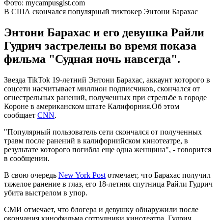
Фото: mycampusgist.com
В США скончался популярный тиктокер Энтони Барахас
Энтони Барахас и его девушка Райли
Гудрич застрелены во время показа
фильма "Судная ночь навсегда".
Звезда TikTok 19-летний Энтони Барахас, аккаунт которого в
соцсети насчитывает миллион подписчиков, скончался от
огнестрельных ранений, полученных при стрельбе в городе
Короне в американском штате Калифорния.Об этом
сообщает
CNN
.
"Популярный пользователь сети скончался от полученных
травм после ранений в калифорнийском кинотеатре, в
результате которого погибла еще одна женщина", - говорится
в сообщении.
В свою очередь
New York Post
отмечает, что Барахас получил
тяжелое ранение в глаз, его 18-летняя спутница Райли Гудрич
убита выстрелом в упор.
СМИ отмечает, что блогера и девушку обнаружили после
окончания кинофильма сотрудники кинотеатра. Гудрич