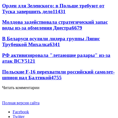
Орден для Зеленского: в Польше требуют от
Туска завершить дело
11431
Молдова задействовала стратегический запас
воды из-за обмеления Днестра
6679
В Беларуси осудили лидера группы Ляпис
Трубецкой Михалка
6341
РФ активизировала "летающие радары" из-за
атак ВСУ
5121
Польские F-16 перехватили российский самолет-
шпион над Балтикой
4755
Читать комментарии
Полная версия сайта
Facebook
Twitter