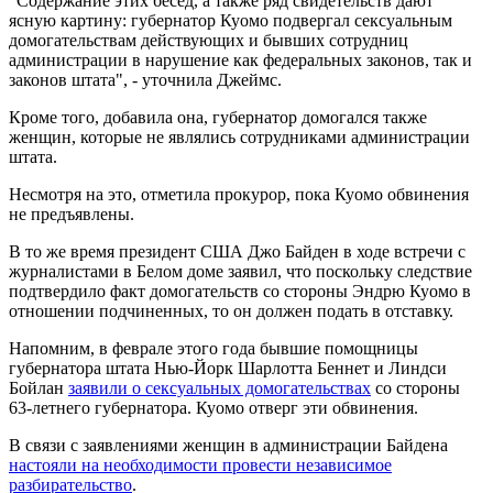
"Содержание этих бесед, а также ряд свидетельств дают
ясную картину: губернатор Куомо подвергал сексуальным
домогательствам действующих и бывших сотрудниц
администрации в нарушение как федеральных законов, так и
законов штата", - уточнила Джеймс.
Кроме того, добавила она, губернатор домогался также
женщин, которые не являлись сотрудниками администрации
штата.
Несмотря на это, отметила прокурор, пока Куомо обвинения
не предъявлены.
В то же время президент США Джо Байден в ходе встречи с
журналистами в Белом доме заявил, что поскольку следствие
подтвердило факт домогательств со стороны Эндрю Куомо в
отношении подчиненных, то он должен подать в отставку.
Напомним, в феврале этого года бывшие помощницы
губернатора штата Нью-Йорк Шарлотта Беннет и Линдси
Бойлан
заявили о сексуальных домогательствах
со стороны
63-летнего губернатора. Куомо отверг эти обвинения.
В связи с заявлениями женщин в администрации Байдена
настояли на необходимости провести независимое
разбирательство
.