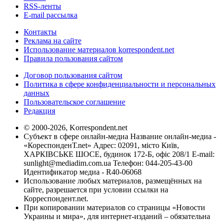
RSS-ленты
E-mail рассылка
Контакты
Реклама на сайте
Использование материалов korrespondent.net
Правила пользования сайтом
Договор пользования сайтом
Политика в сфере конфиденциальности и персональных
данных
Пользовательское соглашение
Редакция
© 2000-2026, Korrespondent.net
Субъект в сфере онлайн-медиа Название онлайн-медиа -
«КореспонденТ.net» Адрес: 02091, місто Київ,
ХАРКІВСЬКЕ ШОСЕ, будинок 172-Б, офіс 208/1 E-mail:
sunlight@mediadim.com.ua
Телефон: 044-205-43-00
Идентификатор медиа - R40-06068
Использование любых материалов, размещённых на
сайте, разрешается при условии ссылки на
Корреспондент.net.
При копировании материалов со страницы «Новости
Украины и мира», для интернет-изданий – обязательна