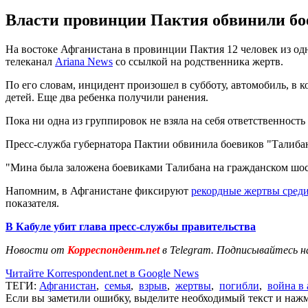
Власти провинции Пактия обвинили бо
На востоке Афганистана в провинции Пактия 12 человек из одно
телеканал
Ariana News
со ссылкой на родственника жертв.
По его словам, инцидент произошел в субботу, автомобиль, в 
детей. Еще два ребенка получили ранения.
Пока ни одна из группировок не взяла на себя ответственность 
Пресс-служба губернатора Пактии обвинила боевиков "Талиба
"Мина была заложена боевиками Талибана на гражданском шоссе
Напомним, в Афганистане фиксируют
рекордные жертвы сред
показателя.
В Кабуле убит глава пресс-службы правительства
Новости от
Корреспондент.net
в Telegram. Подписывайтесь н
Читайте Korrespondent.net в Google News
ТЕГИ:
Афганистан
,
семья
,
взрыв
,
жертвы
,
погибли
,
война в
Если вы заметили ошибку, выделите необходимый текст и нажми