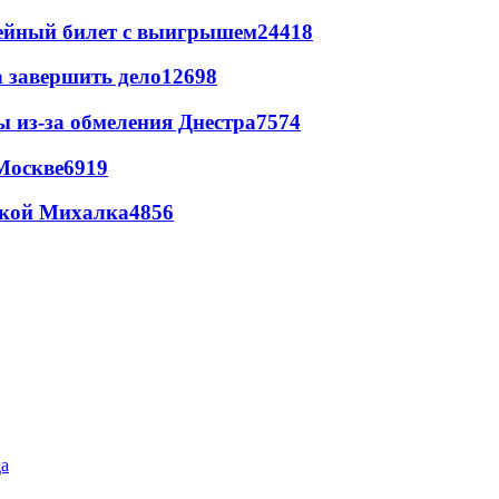
рейный билет с выигрышем
24418
а завершить дело
12698
ы из-за обмеления Днестра
7574
Москве
6919
цкой Михалка
4856