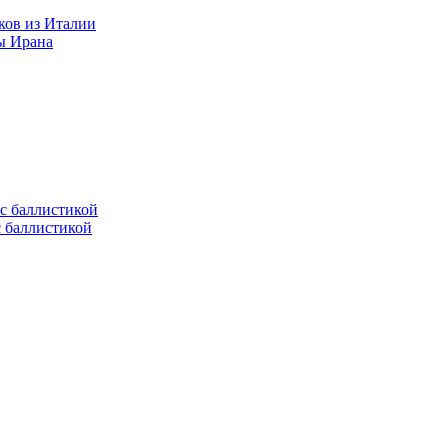
ков из Италии
ы Ирана
с баллистикой