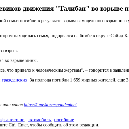
евиков движения "Талибан" во взрыве 
й семьи погибли в результате взрыва самодельного взрывного ус
котором находилась семья, подорвался на бомбе в округе Сайид 
за взрыв.
н" во взрыве мины.
, что привело к человеческим жертвам", – говорится в заявлен
и гражданских
. За полгода погибли 1 659 мирных жителей, еще 
а наш канал
https://t.me/korrespondentnet
 афганистане
,
автомобиль
,
погибшие
те Ctrl+Enter, чтобы сообщить об этом редакции.