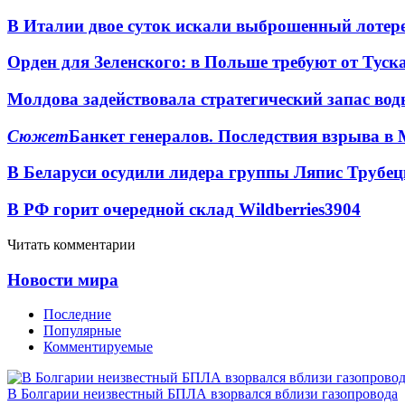
В Италии двое суток искали выброшенный лоте
Орден для Зеленского: в Польше требуют от Туск
Молдова задействовала стратегический запас вод
Сюжет
Банкет генералов. Последствия взрыва в 
В Беларуси осудили лидера группы Ляпис Трубе
В РФ горит очередной склад Wildberries
3904
Читать комментарии
Новости мира
Последние
Популярные
Комментируемые
В Болгарии неизвестный БПЛА взорвался вблизи газопровода