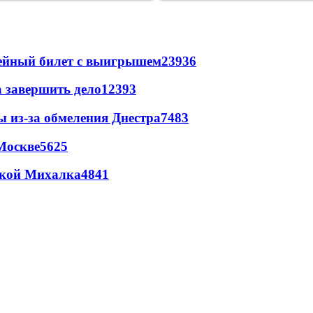
рейный билет с выигрышем
23936
а завершить дело
12393
ы из-за обмеления Днестра
7483
Москве
5625
цкой Михалка
4841