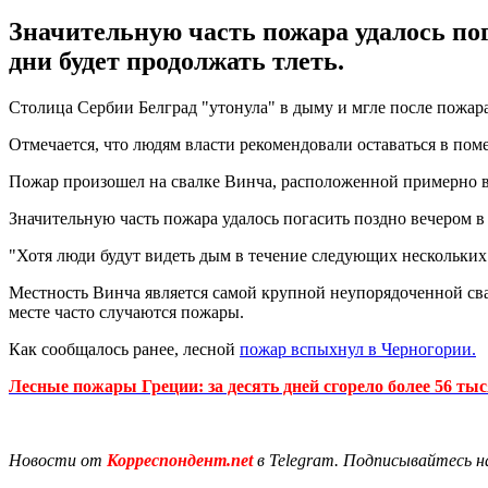
Значительную часть пожара удалось пог
дни будет продолжать тлеть.
Столица Сербии Белград "утонула" в дыму и мгле после пожара
Отмечается, что людям власти рекомендовали оставаться в пом
Пожар произошел на свалке Винча, расположенной примерно в 
Значительную часть пожара удалось погасить поздно вечером в 
"Хотя люди будут видеть дым в течение следующих нескольких д
Местность Винча является самой крупной неупорядоченной свал
месте часто случаются пожары.
Как сообщалось ранее, лесной
пожар вспыхнул в Черногории.
Лесные пожары Греции: за десять дней сгорело более 56 ты
Новости от
Корреспондент.net
в Telegram. Подписывайтесь н