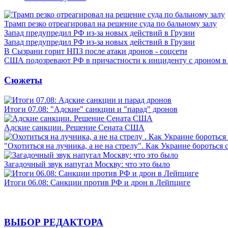
Трамп резко отреагировал на решение суда по бальному залу
Запад предупредил РФ из-за новых действий в Грузии
Запад предупредил РФ из-за новых действий в Грузии
В Сызрани горит НПЗ после атаки дронов - соцсети
США подозревают РФ в причастности к инциденту с дроном в
Сюжеты
Итоги 07.08: "Адские" санкции и "парад" дронов
Адские санкции. Решение Сената США
"Охотиться на лучника, а не на стрелу". Как Украине бороться 
Загадочный звук напугал Москву: что это было
Итоги 06.08: Санкции против РФ и дрон в Лейпциге
ВЫБОР РЕДАКТОРА