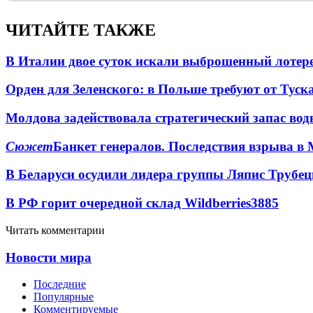
ЧИТАЙТЕ ТАКЖЕ
В Италии двое суток искали выброшенный лоте
Орден для Зеленского: в Польше требуют от Туск
Молдова задействовала стратегический запас вод
Сюжет
Банкет генералов. Последствия взрыва в 
В Беларуси осудили лидера группы Ляпис Трубе
В РФ горит очередной склад Wildberries
3885
Читать комментарии
Новости мира
Последние
Популярные
Комментируемые