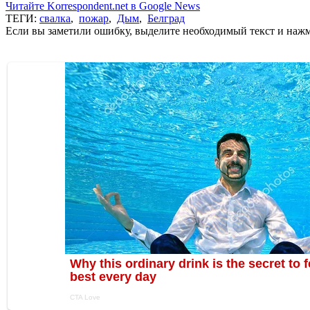
Читайте Korrespondent.net в Google News
ТЕГИ:
свалка
,
пожар
,
Дым
,
Белград
Если вы заметили ошибку, выделите необходимый текст и нажми