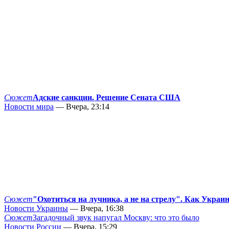
Сюжет
Адские санкции. Решение Сената США
Новости мира
— Вчера, 23:14
Сюжет
"Охотиться на лучника, а не на стрелу". Как Украи
Новости Украины
— Вчера, 16:38
Сюжет
Загадочный звук напугал Москву: что это было
Новости России
— Вчера, 15:29