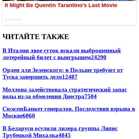
ЧИТАЙТЕ ТАКЖЕ
В Италии двое суток искали выброшенный
лотерейный билет с выигрышем
24290
Орден для Зеленского: в Польше требуют от
Туска завершить дело
12487
Молдова задействовала стратегический запас
воды из-за обмеления Днестра
7504
Сюжет
Банкет генералов. Последствия взрыва в
Москве
6060
В Беларуси осудили лидера группы Ляпис
Трубецкой Михалка
4845