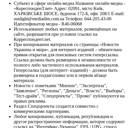
Субъект в сфере онлайн-медиа Название онлайн-медиа -
«КореспонденТ.net» Адрес: 02091, місто Київ,
ХАРКІВСЬКЕ ШОСЕ, будинок 172-Б, офіс 208/1 E-mail:
sunlight@mediadim.com.ua
Телефон: 044-205-43-00
Идентификатор медиа - R40-06068
Использование любых материалов, размещённых на
сайте, разрешается при условии ссылки на
Корреспондент.net.
При копировании материалов со страницы «Новости
Украины и мира», для интернет-изданий – обязательна
прямая открытая для поисковых систем гиперссылка.
Ссылка должна быть размещена в независимости от
полного либо частичного использования материалов.
Гиперссылка (для интернет- изданий) – должна быть
размещена в подзаголовке или в первом абзаце
материала.
Новости с пометками "Мнение", "Экспертиза",
"Заявление", "Регионы", "Деньги", "Власть", "Выборы",
"Тест-драйв", "Спецпроекты", "Промо" публикуются на
правах рекламы.
Раздел Спецпроекты создается совместно с
коммерческими партнерами.
Любое копирование, публикация, републикация и
другое распространение информации, которое содержит
ссылку на "Интерфакс-Украина", EPA / UPG, строго