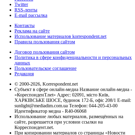
Twitter
RSS-ленты
E-mail рассылка
Контакты
Реклама на сайте
Использование материалов korrespondent.net
Правила пользования сайтом
Договор пользования сайтом
Политика в сфере конфиденциальности и персональных
данных
Пользовательское соглашение
Редакция
© 2000-2026, Korrespondent.net
Субъект в сфере онлайн-медиа Название онлайн-медиа -
«КореспонденТ.net» Адрес: 02091, місто Київ,
ХАРКІВСЬКЕ ШОСЕ, будинок 172-Б, офіс 208/1 E-mail:
sunlight@mediadim.com.ua
Телефон: 044-205-43-00
Идентификатор медиа - R40-06068
Использование любых материалов, размещённых на
сайте, разрешается при условии ссылки на
Корреспондент.net.
При копировании материалов со страницы «Новости