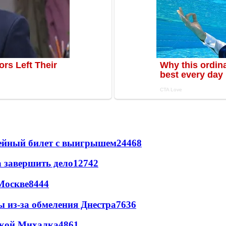
рейный билет с выигрышем
24468
а завершить дело
12742
Москве
8444
ы из-за обмеления Днестра
7636
цкой Михалка
4861