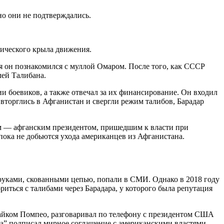
 но они не подтверждались.
тического крыла движения.
мя он познакомился с муллой Омаром. После того, как СССР
лей Талибана.
и боевиков, а также отвечал за их финансирование. Он входил
 вторглись в Афганистан и свергли режим талибов, Барадар
ем — афганским президентом, пришедшим к власти при
пока не добьются ухода американцев из Афганистана.
 руками, скованными цепью, попали в СМИ. Однако в 2018 году
иться с талибами через Барадара, у которого была репутация
Майком Помпео, разговаривал по телефону с президентом США
на” подписал мирное соглашение с американскими властями.