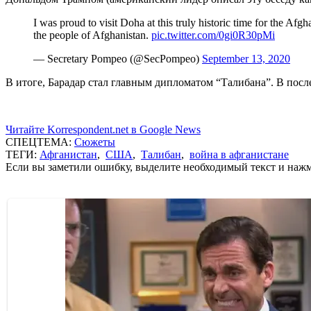
I was proud to visit Doha at this truly historic time for the Afgh
the people of Afghanistan.
pic.twitter.com/0gi0R30pMi
— Secretary Pompeo (@SecPompeo)
September 13, 2020
В итоге, Барадар стал главным дипломатом “Талибана”. В пос
Читайте Korrespondent.net в Google News
СПЕЦТЕМА:
Сюжеты
ТЕГИ:
Афганистан
,
США
,
Талибан
,
война в афганистане
Если вы заметили ошибку, выделите необходимый текст и нажми