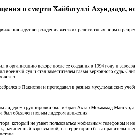
щения о смерти Хайбатуллі Ахундзаде, н
движения ждут возрождения жестких религиозных норм и репре
л в организацию вскоре после ее создания в 1994 году и завое
вил военный суд и стал заместителем главы верховного суда. Сч
ровство.
ебрался в Пакистан и преподавал в разных мусульманских учеб
ым лидером группировки был избран Ахтар Мохаммад Мансур, а А
да был объявлен новым лидером движения.
тора, который не умеет пользоваться мобильным телефоном и не
ик, начиненный взрывчаткой, на территорию базы правительстве
истане.