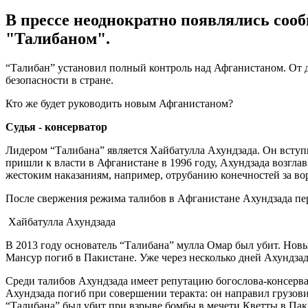
В прессе неоднократно появлялись сооб
"Талибаном".
“Талибан” установил полный контроль над Афганистаном. От 
безопасности в стране.
Кто же будет руководить новым Афганистаном?
C
удья - консерватор
Лидером “Талибана” является Хайбатулла Ахундзада. Он вступи
пришли к власти в Афганистане в 1996 году, Ахундзада возгла
жестоким наказаниям, например, отрубанию конечностей за во
После свержения режима талибов в Aфганистане Ахундзада пер
Хайбатулла Ахундзада
В 2013 году основатель “Талибана” мулла Омар был убит. Нов
Мансур погиб в Пакистане. Уже через несколько дней Ахундза
Среди талибов Ахундзада имеет репутацию богослова-консерва
Ахундзада погиб при совершении теракта: он направил грузов
“Талибана” был убит при взрыве бомбы в мечети Кветты в Пак