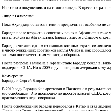
Известно о покушениях и на самого лидера. В прессе не раз по
Лицо “Талибана”
Пока Ахундзада остается в тени и предпочитает особенно не с
Барадар после вторжения советских войск в Афганистан тоже у
вывел войска из Афганистана, Барадар вместе с Омаром открыл
Барадар считался одним из главных военных стратегов движен
в число ближайших соратников муллы Омара и, как сообщалось, 
занимал пост заместителя министра обороны.
После разгрома Талибана в Афганистане Барадар бежал в Пак
поддержке США. Но в 2009 году в интервью американскому жур
Коммерсант
Барадар и Сергей Лавров
В 2010 году Барадар был арестован в Пакистане в результате 
его освободили. Это произошло по просьбе властей США, котор
прагматичного переговорщика.
После освобождения Барадар перебрался в Катар и стал лиде
Дональдом Трампом (американский лидер описал эту беседу как