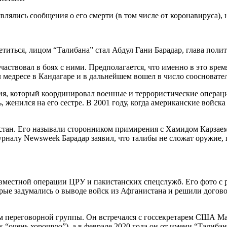
являлись сообщения о его смерти (в том числе от коронавируса),
ветиться, лицом “Талибана” стал Абдул Гани Барадар, глава поли
частвовал в боях с ними. Предполагается, что именно в это вре
 медресе в Кандагаре и в дальнейшем вошел в число соосновате
ия, который координировал военные и террористические операци
женился на его сестре. В 2001 году, когда американские войска
истан. Его называли сторонником примирения с Хамидом Карза
налу Newsweek Барадар заявил, что талибы не сложат оружие, 
совместной операции ЦРУ и пакистанских спецслужб. Его фото с
ые задумались о выводе войск из Афганистана и решили договор
ром переговорной группы. Он встречался с госсекретарем США 
 “очень хорошую”), а в феврале 2020 года он от имени “Талиба