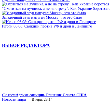
"Охотиться на лучника, а не на стрелу". Как Украине бороться 
Загадочный звук напугал Москву: что это было
Итоги 06.08: Санкции против РФ и дрон в Лейпциге
ВЫБОР РЕДАКТОРА
Сюжет
Адские санкции. Решение Сената США
Новости мира
— Вчера, 23:14