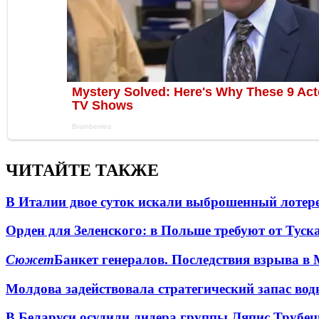
ЧИТАЙТЕ ТАКЖЕ
В Италии двое суток искали выброшенный лоте
Орден для Зеленского: в Польше требуют от Туск
Сюжет
Банкет генералов. Последствия взрыва в 
Молдова задействовала стратегический запас вод
В Беларуси осудили лидера группы Ляпис Трубе