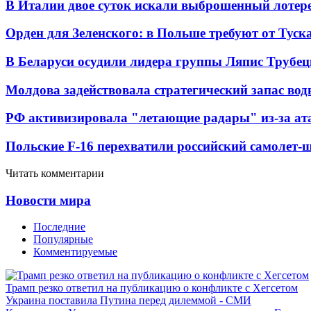
В Италии двое суток искали выброшенный лоте
Орден для Зеленского: в Польше требуют от Туск
В Беларуси осудили лидера группы Ляпис Трубе
Молдова задействовала стратегический запас вод
РФ активизировала "летающие радары" из-за а
Польские F-16 перехватили российский самолет-
Читать комментарии
Новости мира
Последние
Популярные
Комментируемые
Трамп резко ответил на публикацию о конфликте с Хегсетом
Украина поставила Путина перед дилеммой - СМИ