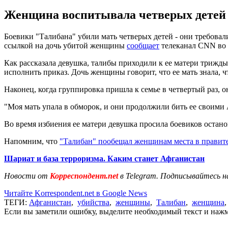
Женщина воспитывала четверых детей и 
Боевики "Талибана" убили мать четверых детей - они требовали
ссылкой на дочь убитой женщины
сообщает
телеканал CNN во в
Как рассказала девушка, талибы приходили к ее матери трижды
исполнить приказ. Дочь женщины говорит, что ее мать знала, ч
Наконец, когда группировка пришла к семье в четвертый раз, о
"Моя мать упала в обморок, и они продолжили бить ее своими А
Во время избиения ее матери девушка просила боевиков остано
Напомним, что
"Талибан" пообещал женщинам места в правит
Шариат и база терроризма. Каким станет Афганистан
Новости от
Корреспондент.net
в Telegram. Подписывайтесь н
Читайте Korrespondent.net в Google News
ТЕГИ:
Афганистан
,
убийства
,
женщины
,
Талибан
,
женщина
Если вы заметили ошибку, выделите необходимый текст и нажми