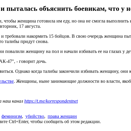
пыталась объяснить боевикам, что у не
, чтобы женщина готовила им еду, но она не смогла выполнить их
торник, 17 августа.
 и требовали накормить 15 бойцов. В свою очередь женщина пыта
то талибы придут снова.
ни повалили женщину на пол и начали избивать ее на глазах у де
К-47", - говорит дочь.
виться. Однако когда талибы закончили избивать женщину, они 
ельстве
. Женщины, ныне занимающие должности во власти, якобы
а наш канал
https://t.me/korrespondentnet
,
феминизм
,
убийство
,
права женщин
те Ctrl+Enter, чтобы сообщить об этом редакции.