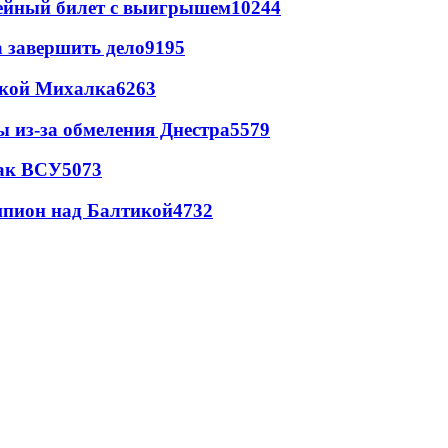
рейный билет с выигрышем
10244
а завершить дело
9195
цкой Михалка
6263
ы из-за обмеления Днестра
5579
так ВСУ
5073
шпион над Балтикой
4732