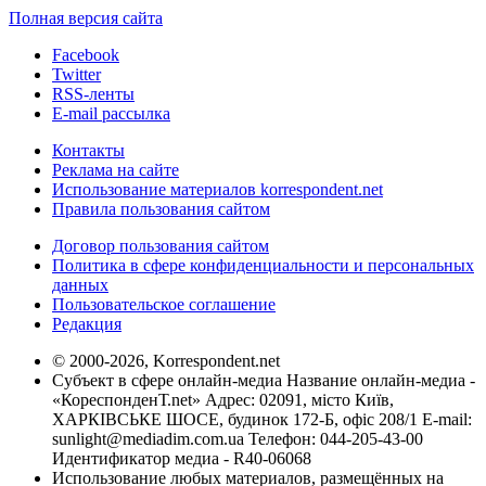
Полная версия сайта
Facebook
Twitter
RSS-ленты
E-mail рассылка
Контакты
Реклама на сайте
Использование материалов korrespondent.net
Правила пользования сайтом
Договор пользования сайтом
Политика в сфере конфиденциальности и персональных
данных
Пользовательское соглашение
Редакция
© 2000-2026, Korrespondent.net
Субъект в сфере онлайн-медиа Название онлайн-медиа -
«КореспонденТ.net» Адрес: 02091, місто Київ,
ХАРКІВСЬКЕ ШОСЕ, будинок 172-Б, офіс 208/1 E-mail:
sunlight@mediadim.com.ua
Телефон: 044-205-43-00
Идентификатор медиа - R40-06068
Использование любых материалов, размещённых на