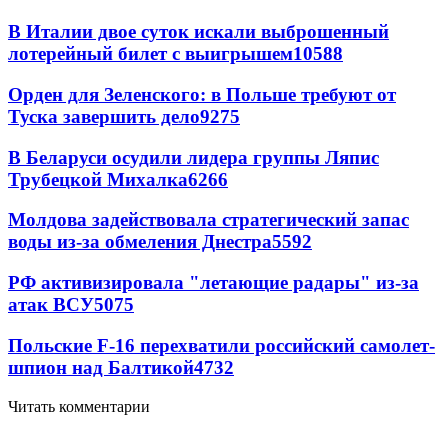
В Италии двое суток искали выброшенный
лотерейный билет с выигрышем
10588
Орден для Зеленского: в Польше требуют от
Туска завершить дело
9275
В Беларуси осудили лидера группы Ляпис
Трубецкой Михалка
6266
Молдова задействовала стратегический запас
воды из-за обмеления Днестра
5592
РФ активизировала "летающие радары" из-за
атак ВСУ
5075
Польские F-16 перехватили российский самолет-
шпион над Балтикой
4732
Читать комментарии