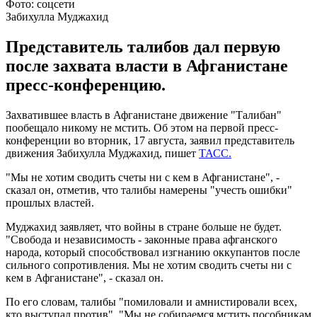
Фото: соцсети
Забихулла Муджахид
Представитель талибов дал первую
после захвата власти в Афганистане
пресс-конференцию.
Захватившее власть в Афганистане движение "Талибан"
пообещало никому не мстить. Об этом на первой пресс-
конференции во вторник, 17 августа, заявил представитель
движения Забихулла Муджахид, пишет
ТАСС.
"Мы не хотим сводить счеты ни с кем в Афганистане", -
сказал он, отметив, что талибы намерены "учесть ошибки"
прошлых властей.
Муджахид заявляет, что войны в стране больше не будет.
"Свобода и независимость - законные права афганского
народа, который способствовал изгнанию оккупантов после
сильного сопротивления. Мы не хотим сводить счеты ни с
кем в Афганистане", - сказал он.
По его словам, талибы "помиловали и амнистировали всех,
кто выступал против". "Мы не собираемся мстить пособникам