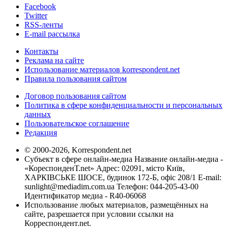
Facebook
Twitter
RSS-ленты
E-mail рассылка
Контакты
Реклама на сайте
Использование материалов korrespondent.net
Правила пользования сайтом
Договор пользования сайтом
Политика в сфере конфиденциальности и персональных
данных
Пользовательское соглашение
Редакция
© 2000-2026, Korrespondent.net
Субъект в сфере онлайн-медиа Название онлайн-медиа -
«КореспонденТ.net» Адрес: 02091, місто Київ,
ХАРКІВСЬКЕ ШОСЕ, будинок 172-Б, офіс 208/1 E-mail:
sunlight@mediadim.com.ua
Телефон: 044-205-43-00
Идентификатор медиа - R40-06068
Использование любых материалов, размещённых на
сайте, разрешается при условии ссылки на
Корреспондент.net.