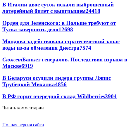
В Италии двое суток искали выброшенный
лотерейный билет с выигрышем
24418
Орден для Зеленского: в Польше требуют от
Туска завершить дело
12698
Молдова задействовала стратегический запас
воды из-за обмеления Днестра
7574
Сюжет
Банкет генералов. Последствия взрыва в
Москве
6919
В Беларуси осудили лидера группы Ляпис
Трубецкой Михалка
4856
В РФ горит очередной склад Wildberries
3904
Читать комментарии
Полная версия сайта