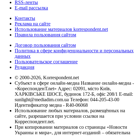
RSS-ленты
E-mail рассылка
Контакты
Реклама на сайте
Использование материалов korrespondent.net
Правила пользования сайтом
Договор пользования сайтом
Политика в сфере конфиденциальности и персональных
данных
Пользовательское соглашение
Редакция
© 2000-2026, Korrespondent.net
Субъект в сфере онлайн-медиа Название онлайн-медиа -
«КореспонденТ.net» Адрес: 02091, місто Київ,
ХАРКІВСЬКЕ ШОСЕ, будинок 172-Б, офіс 208/1 E-mail:
sunlight@mediadim.com.ua
Телефон: 044-205-43-00
Идентификатор медиа - R40-06068
Использование любых материалов, размещённых на
сайте, разрешается при условии ссылки на
Корреспондент.net.
При копировании материалов со страницы «Новости
Украины и мира», для интернет-изданий – обязательна