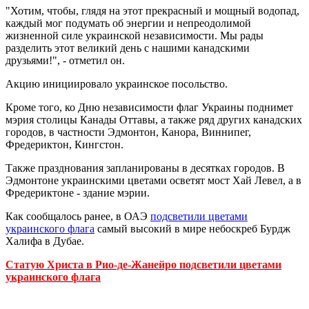
"Хотим, чтобы, глядя на этот прекрасный и мощный водопад,
каждый мог подумать об энергии и непреодолимой
жизненной силе украинской независимости. Мы рады
разделить этот великий день с нашими канадскими
друзьями!", - отметил он.
Акцию инициировало украинское посольство.
Кроме того, ко Дню независимости флаг Украины поднимет
мэрия столицы Канады Оттавы, а также ряд других канадских
городов, в частности Эдмонтон, Канора, Виннипег,
Фредериктон, Кингстон.
Также празднования запланированы в десятках городов. В
Эдмонтоне украинскими цветами осветят мост Хай Левел, а в
Фредериктоне - здание мэрии.
Как сообщалось ранее, в ОАЭ
подсветили цветами
украинского флага
самый высокий в мире небоскреб Бурдж
Халифа в Дубае.
Статую Христа в Рио-де-Жанейро подсветили цветами
украинского флага